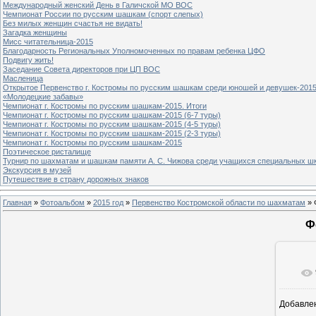
Международный женский День в Галичской МО ВОС
Чемпионат России по русским шашкам (спорт слепых)
Без милых женщин счастья не видать!
Загадка женщины
Мисс читательница-2015
Благодарность Региональных Уполномоченных по правам ребенка ЦФО
Подвигу жить!
Заседание Совета директоров при ЦП ВОС
Масленица
Открытое Первенство г. Костромы по русским шашкам среди юношей и девушек-2015
«Молодецкие забавы»
Чемпионат г. Костромы по русским шашкам-2015. Итоги
Чемпионат г. Костромы по русским шашкам-2015 (6-7 туры)
Чемпионат г. Костромы по русским шашкам-2015 (4-5 туры)
Чемпионат г. Костромы по русским шашкам-2015 (2-3 туры)
Чемпионат г. Костромы по русским шашкам-2015
Поэтическое ристалище
Турнир по шахматам и шашкам памяти А. С. Чижова среди учащихся специальных шк
Экскурсия в музей
Путешествие в страну дорожных знаков
Главная
»
Фотоальбом
»
2015 год
»
Первенство Костромской области по шахматам
» 
Ф
Добавле