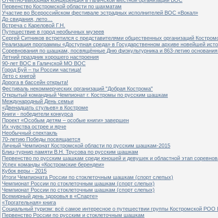
Первенство Костромской области по шахматам
Участие во Всероссийском фестивале эстрадных исполнителей ВОС «Вокал»
До свидания, лето…
Встреча с Кареловой Г.Н.
Путешествие в город необычных музеев
Сергей Ситников встретился с представителями общественных организаций Костром
Реализация программы «Доступная среда» в Государственном архиве новейшей исто
Соревнования по шашкам, посвящённые Дню физкультурника и 863-летию основания 
Летний праздник хорошего настроения
90-лет ВОС в Галичской МО ВОС
Город Буй – ты России частица!
Лето с книгой
Дорога в бассейн открыта!
Фестиваль некоммерческих организаций "Добрая Кострома"
Открытый командный Чемпионат г. Костромы по русским шашкам
Международный День семьи
«Двенадцать стульев» в Костроме
Книги - победители конкурса
Проект «Особым детям – особые книги» завершен
Их чувства острее и ярче
Необычный спектакль
70-летию Победы посвящается
Личный Чемпионат Костромской области по русским шашкам-2015
Блиц-турнир памяти В.Н. Трусова по русским шашкам
Первенство по русским шашкам среди юношей и девушек и областной этап соревно
Успех команды «Костромские берендеи»
Кубок веры - 2015
Итоги Чемпионата России по стоклеточным шашкам (спорт слепых)
Чемпионат России по стоклеточным шашкам (спорт слепых)
Чемпионат России по стоклеточным шашкам (спорт слепых)
Всемирный день здоровья в «Спарте»
«Трогательная» книга
Социальный туризм: всё самое интересное о путешествии группы Костромской РОО
Первенство России по русским и стоклеточным шашкам