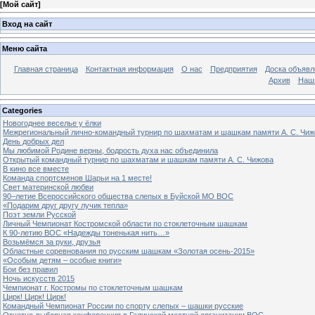
[
Мой сайт
]
Вход на сайт
Меню сайта
Главная страница
Контактная информация
О нас
Предприятия
Доска объявл
Архив
Наш
Categories
Новогоднее веселье у ёлки
Межрегиональный лично-командный турнир по шахматам и шашкам памяти А. С. Чиж
День добрых дел
Мы любимой Родине верны, бодрость духа нас объединила
Открытый командный турнир по шахматам и шашкам памяти А. С. Чижова
В кино все вместе
Команда спортсменов Шарьи на 1 месте!
Свет материнской любви
90–летие Всероссийского общества слепых в Буйской МО ВОС
«Подарим друг другу лучик тепла»
Поэт земли Русской
Личный Чемпионат Костромской области по стоклеточным шашкам
К 90-летию ВОС «Надежды тоненькая нить…»
Возьмёмся за руки, друзья
Областные соревнования по русским шашкам «Золотая осень-2015»
«Особым детям – особые книги»
Бои без правил
Ночь искусств 2015
Чемпионат г. Костромы по стоклеточным шашкам
Цирк! Цирк! Цирк!
Командный Чемпионат России по спорту слепых – шашки русские
Отчетно-выборная конференция в Галичской местной организации ВОС