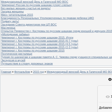
Международный женский День в Галичской МО ВОС
Чемпионат России по русским шашкам (спорт слепых)
Без милых женщин счастья не видать!
Загадка женщины
Мисс читательница-2015
Благодарность Региональных Уполномоченных по правам ребенка ЦФО
Подвигу жить!
Заседание Совета директоров при ЦП ВОС
Масленица
Открытое Первенство г. Костромы по русским шашкам среди юношей и девушек-2015
«Молодецкие забавы»
Чемпионат г. Костромы по русским шашкам-2015. Итоги
Чемпионат г. Костромы по русским шашкам-2015 (6-7 туры)
Чемпионат г. Костромы по русским шашкам-2015 (4-5 туры)
Чемпионат г. Костромы по русским шашкам-2015 (2-3 туры)
Чемпионат г. Костромы по русским шашкам-2015
Поэтическое ристалище
Турнир по шахматам и шашкам памяти А. С. Чижова среди учащихся специальных шк
Экскурсия в музей
Путешествие в страну дорожных знаков
Главная
»
Фотоальбом
»
2015 год
»
Международный женский День в Галичской МО В
Ф
Добавле
8