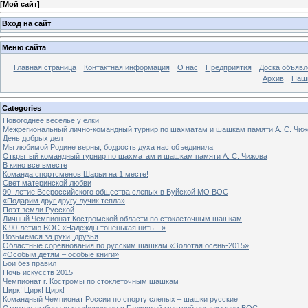
[
Мой сайт
]
Вход на сайт
Меню сайта
Главная страница
Контактная информация
О нас
Предприятия
Доска объявл
Архив
Наш
Categories
Новогоднее веселье у ёлки
Межрегиональный лично-командный турнир по шахматам и шашкам памяти А. С. Чиж
День добрых дел
Мы любимой Родине верны, бодрость духа нас объединила
Открытый командный турнир по шахматам и шашкам памяти А. С. Чижова
В кино все вместе
Команда спортсменов Шарьи на 1 месте!
Свет материнской любви
90–летие Всероссийского общества слепых в Буйской МО ВОС
«Подарим друг другу лучик тепла»
Поэт земли Русской
Личный Чемпионат Костромской области по стоклеточным шашкам
К 90-летию ВОС «Надежды тоненькая нить…»
Возьмёмся за руки, друзья
Областные соревнования по русским шашкам «Золотая осень-2015»
«Особым детям – особые книги»
Бои без правил
Ночь искусств 2015
Чемпионат г. Костромы по стоклеточным шашкам
Цирк! Цирк! Цирк!
Командный Чемпионат России по спорту слепых – шашки русские
Отчетно-выборная конференция в Галичской местной организации ВОС