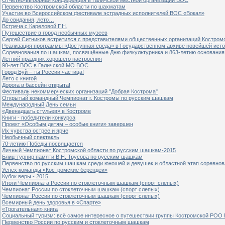
Первенство Костромской области по шахматам
Участие во Всероссийском фестивале эстрадных исполнителей ВОС «Вокал»
До свидания, лето…
Встреча с Кареловой Г.Н.
Путешествие в город необычных музеев
Сергей Ситников встретился с представителями общественных организаций Костром
Реализация программы «Доступная среда» в Государственном архиве новейшей исто
Соревнования по шашкам, посвящённые Дню физкультурника и 863-летию основания 
Летний праздник хорошего настроения
90-лет ВОС в Галичской МО ВОС
Город Буй – ты России частица!
Лето с книгой
Дорога в бассейн открыта!
Фестиваль некоммерческих организаций "Добрая Кострома"
Открытый командный Чемпионат г. Костромы по русским шашкам
Международный День семьи
«Двенадцать стульев» в Костроме
Книги - победители конкурса
Проект «Особым детям – особые книги» завершен
Их чувства острее и ярче
Необычный спектакль
70-летию Победы посвящается
Личный Чемпионат Костромской области по русским шашкам-2015
Блиц-турнир памяти В.Н. Трусова по русским шашкам
Первенство по русским шашкам среди юношей и девушек и областной этап соревно
Успех команды «Костромские берендеи»
Кубок веры - 2015
Итоги Чемпионата России по стоклеточным шашкам (спорт слепых)
Чемпионат России по стоклеточным шашкам (спорт слепых)
Чемпионат России по стоклеточным шашкам (спорт слепых)
Всемирный день здоровья в «Спарте»
«Трогательная» книга
Социальный туризм: всё самое интересное о путешествии группы Костромской РОО
Первенство России по русским и стоклеточным шашкам