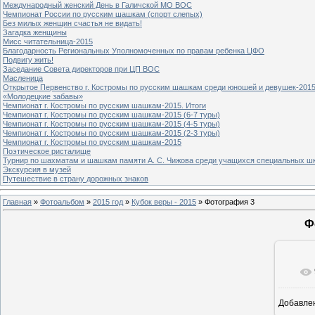
Международный женский День в Галичской МО ВОС
Чемпионат России по русским шашкам (спорт слепых)
Без милых женщин счастья не видать!
Загадка женщины
Мисс читательница-2015
Благодарность Региональных Уполномоченных по правам ребенка ЦФО
Подвигу жить!
Заседание Совета директоров при ЦП ВОС
Масленица
Открытое Первенство г. Костромы по русским шашкам среди юношей и девушек-2015
«Молодецкие забавы»
Чемпионат г. Костромы по русским шашкам-2015. Итоги
Чемпионат г. Костромы по русским шашкам-2015 (6-7 туры)
Чемпионат г. Костромы по русским шашкам-2015 (4-5 туры)
Чемпионат г. Костромы по русским шашкам-2015 (2-3 туры)
Чемпионат г. Костромы по русским шашкам-2015
Поэтическое ристалище
Турнир по шахматам и шашкам памяти А. С. Чижова среди учащихся специальных шк
Экскурсия в музей
Путешествие в страну дорожных знаков
Главная
»
Фотоальбом
»
2015 год
»
Кубок веры - 2015
» Фотография 3
Ф
Добавле
8