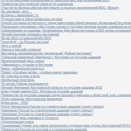
Первенство Костромской области по шахматам
Участие во Всероссийском фестивале эстрадных исполнителей ВОС «Вокал»
До свидания, лето…
Встреча с Кареловой Г.Н.
Путешествие в город необычных музеев
Сергей Ситников встретился с представителями общественных организаций Костром
Реализация программы «Доступная среда» в Государственном архиве новейшей исто
Соревнования по шашкам, посвящённые Дню физкультурника и 863-летию основания 
Летний праздник хорошего настроения
90-лет ВОС в Галичской МО ВОС
Город Буй – ты России частица!
Лето с книгой
Дорога в бассейн открыта!
Фестиваль некоммерческих организаций "Добрая Кострома"
Открытый командный Чемпионат г. Костромы по русским шашкам
Международный День семьи
«Двенадцать стульев» в Костроме
Книги - победители конкурса
Проект «Особым детям – особые книги» завершен
Их чувства острее и ярче
Необычный спектакль
70-летию Победы посвящается
Личный Чемпионат Костромской области по русским шашкам-2015
Блиц-турнир памяти В.Н. Трусова по русским шашкам
Первенство по русским шашкам среди юношей и девушек и областной этап соревно
Успех команды «Костромские берендеи»
Кубок веры - 2015
Итоги Чемпионата России по стоклеточным шашкам (спорт слепых)
Чемпионат России по стоклеточным шашкам (спорт слепых)
Чемпионат России по стоклеточным шашкам (спорт слепых)
Всемирный день здоровья в «Спарте»
«Трогательная» книга
Социальный туризм: всё самое интересное о путешествии группы Костромской РОО
Первенство России по русским и стоклеточным шашкам