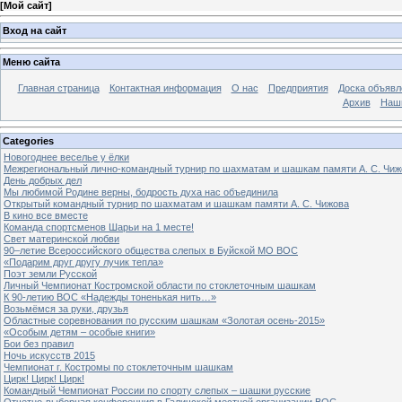
[
Мой сайт
]
Вход на сайт
Меню сайта
Главная страница
Контактная информация
О нас
Предприятия
Доска объявл
Архив
Наш
Categories
Новогоднее веселье у ёлки
Межрегиональный лично-командный турнир по шахматам и шашкам памяти А. С. Чиж
День добрых дел
Мы любимой Родине верны, бодрость духа нас объединила
Открытый командный турнир по шахматам и шашкам памяти А. С. Чижова
В кино все вместе
Команда спортсменов Шарьи на 1 месте!
Свет материнской любви
90–летие Всероссийского общества слепых в Буйской МО ВОС
«Подарим друг другу лучик тепла»
Поэт земли Русской
Личный Чемпионат Костромской области по стоклеточным шашкам
К 90-летию ВОС «Надежды тоненькая нить…»
Возьмёмся за руки, друзья
Областные соревнования по русским шашкам «Золотая осень-2015»
«Особым детям – особые книги»
Бои без правил
Ночь искусств 2015
Чемпионат г. Костромы по стоклеточным шашкам
Цирк! Цирк! Цирк!
Командный Чемпионат России по спорту слепых – шашки русские
Отчетно-выборная конференция в Галичской местной организации ВОС