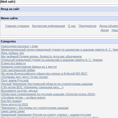
[
Мой сайт
]
Вход на сайт
Меню сайта
Главная страница
Контактная информация
О нас
Предприятия
Доска объявл
Архив
Наш
Categories
Новогоднее веселье у ёлки
Межрегиональный лично-командный турнир по шахматам и шашкам памяти А. С. Чиж
День добрых дел
Мы любимой Родине верны, бодрость духа нас объединила
Открытый командный турнир по шахматам и шашкам памяти А. С. Чижова
В кино все вместе
Команда спортсменов Шарьи на 1 месте!
Свет материнской любви
90–летие Всероссийского общества слепых в Буйской МО ВОС
«Подарим друг другу лучик тепла»
Поэт земли Русской
Личный Чемпионат Костромской области по стоклеточным шашкам
К 90-летию ВОС «Надежды тоненькая нить…»
Возьмёмся за руки, друзья
Областные соревнования по русским шашкам «Золотая осень-2015»
«Особым детям – особые книги»
Бои без правил
Ночь искусств 2015
Чемпионат г. Костромы по стоклеточным шашкам
Цирк! Цирк! Цирк!
Командный Чемпионат России по спорту слепых – шашки русские
Отчетно-выборная конференция в Галичской местной организации ВОС