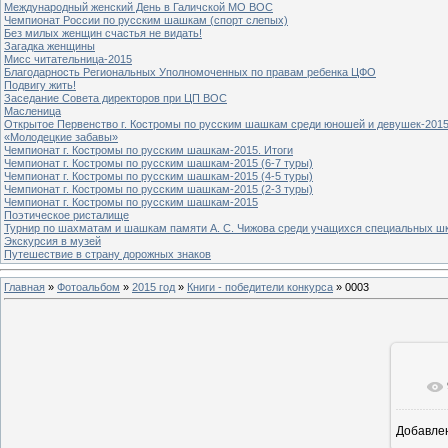
Международный женский День в Галичской МО ВОС
Чемпионат России по русским шашкам (спорт слепых)
Без милых женщин счастья не видать!
Загадка женщины
Мисс читательница-2015
Благодарность Региональных Уполномоченных по правам ребенка ЦФО
Подвигу жить!
Заседание Совета директоров при ЦП ВОС
Масленица
Открытое Первенство г. Костромы по русским шашкам среди юношей и девушек-2015
«Молодецкие забавы»
Чемпионат г. Костромы по русским шашкам-2015. Итоги
Чемпионат г. Костромы по русским шашкам-2015 (6-7 туры)
Чемпионат г. Костромы по русским шашкам-2015 (4-5 туры)
Чемпионат г. Костромы по русским шашкам-2015 (2-3 туры)
Чемпионат г. Костромы по русским шашкам-2015
Поэтическое ристалище
Турнир по шахматам и шашкам памяти А. С. Чижова среди учащихся специальных шк
Экскурсия в музей
Путешествие в страну дорожных знаков
Главная
»
Фотоальбом
»
2015 год
»
Книги - победители конкурса
» 0003
Добавле
8