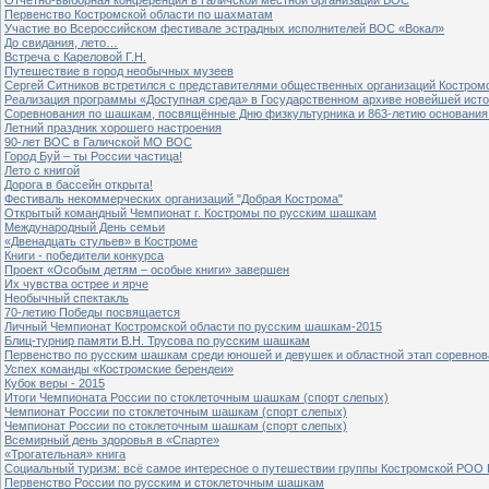
Первенство Костромской области по шахматам
Участие во Всероссийском фестивале эстрадных исполнителей ВОС «Вокал»
До свидания, лето…
Встреча с Кареловой Г.Н.
Путешествие в город необычных музеев
Сергей Ситников встретился с представителями общественных организаций Костром
Реализация программы «Доступная среда» в Государственном архиве новейшей исто
Соревнования по шашкам, посвящённые Дню физкультурника и 863-летию основания 
Летний праздник хорошего настроения
90-лет ВОС в Галичской МО ВОС
Город Буй – ты России частица!
Лето с книгой
Дорога в бассейн открыта!
Фестиваль некоммерческих организаций "Добрая Кострома"
Открытый командный Чемпионат г. Костромы по русским шашкам
Международный День семьи
«Двенадцать стульев» в Костроме
Книги - победители конкурса
Проект «Особым детям – особые книги» завершен
Их чувства острее и ярче
Необычный спектакль
70-летию Победы посвящается
Личный Чемпионат Костромской области по русским шашкам-2015
Блиц-турнир памяти В.Н. Трусова по русским шашкам
Первенство по русским шашкам среди юношей и девушек и областной этап соревно
Успех команды «Костромские берендеи»
Кубок веры - 2015
Итоги Чемпионата России по стоклеточным шашкам (спорт слепых)
Чемпионат России по стоклеточным шашкам (спорт слепых)
Чемпионат России по стоклеточным шашкам (спорт слепых)
Всемирный день здоровья в «Спарте»
«Трогательная» книга
Социальный туризм: всё самое интересное о путешествии группы Костромской РОО
Первенство России по русским и стоклеточным шашкам