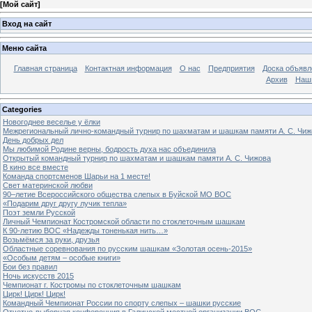
[
Мой сайт
]
Вход на сайт
Меню сайта
Главная страница
Контактная информация
О нас
Предприятия
Доска объявл
Архив
Наш
Categories
Новогоднее веселье у ёлки
Межрегиональный лично-командный турнир по шахматам и шашкам памяти А. С. Чиж
День добрых дел
Мы любимой Родине верны, бодрость духа нас объединила
Открытый командный турнир по шахматам и шашкам памяти А. С. Чижова
В кино все вместе
Команда спортсменов Шарьи на 1 месте!
Свет материнской любви
90–летие Всероссийского общества слепых в Буйской МО ВОС
«Подарим друг другу лучик тепла»
Поэт земли Русской
Личный Чемпионат Костромской области по стоклеточным шашкам
К 90-летию ВОС «Надежды тоненькая нить…»
Возьмёмся за руки, друзья
Областные соревнования по русским шашкам «Золотая осень-2015»
«Особым детям – особые книги»
Бои без правил
Ночь искусств 2015
Чемпионат г. Костромы по стоклеточным шашкам
Цирк! Цирк! Цирк!
Командный Чемпионат России по спорту слепых – шашки русские
Отчетно-выборная конференция в Галичской местной организации ВОС