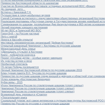
Первенство Костромской области по шахматам
Участие во Всероссийском фестивале эстрадных исполнителей ВОС «Вокал»
До свидания, лето…
Встреча с Кареловой Г.Н.
Путешествие в город необычных музеев
Сергей Ситников встретился с представителями общественных организаций Костром
Реализация программы «Доступная среда» в Государственном архиве новейшей исто
Соревнования по шашкам, посвящённые Дню физкультурника и 863-летию основания 
Летний праздник хорошего настроения
90-лет ВОС в Галичской МО ВОС
Город Буй – ты России частица!
Лето с книгой
Дорога в бассейн открыта!
Фестиваль некоммерческих организаций "Добрая Кострома"
Открытый командный Чемпионат г. Костромы по русским шашкам
Международный День семьи
«Двенадцать стульев» в Костроме
Книги - победители конкурса
Проект «Особым детям – особые книги» завершен
Их чувства острее и ярче
Необычный спектакль
70-летию Победы посвящается
Личный Чемпионат Костромской области по русским шашкам-2015
Блиц-турнир памяти В.Н. Трусова по русским шашкам
Первенство по русским шашкам среди юношей и девушек и областной этап соревно
Успех команды «Костромские берендеи»
Кубок веры - 2015
Итоги Чемпионата России по стоклеточным шашкам (спорт слепых)
Чемпионат России по стоклеточным шашкам (спорт слепых)
Чемпионат России по стоклеточным шашкам (спорт слепых)
Всемирный день здоровья в «Спарте»
«Трогательная» книга
Социальный туризм: всё самое интересное о путешествии группы Костромской РОО
Первенство России по русским и стоклеточным шашкам