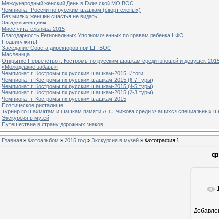
Международный женский День в Галичской МО ВОС
Чемпионат России по русским шашкам (спорт слепых)
Без милых женщин счастья не видать!
Загадка женщины
Мисс читательница-2015
Благодарность Региональных Уполномоченных по правам ребенка ЦФО
Подвигу жить!
Заседание Совета директоров при ЦП ВОС
Масленица
Открытое Первенство г. Костромы по русским шашкам среди юношей и девушек-2015
«Молодецкие забавы»
Чемпионат г. Костромы по русским шашкам-2015. Итоги
Чемпионат г. Костромы по русским шашкам-2015 (6-7 туры)
Чемпионат г. Костромы по русским шашкам-2015 (4-5 туры)
Чемпионат г. Костромы по русским шашкам-2015 (2-3 туры)
Чемпионат г. Костромы по русским шашкам-2015
Поэтическое ристалище
Турнир по шахматам и шашкам памяти А. С. Чижова среди учащихся специальных шк
Экскурсия в музей
Путешествие в страну дорожных знаков
Главная
»
Фотоальбом
»
2015 год
»
Экскурсия в музей
» Фотография 1
Ф
Добавле
8