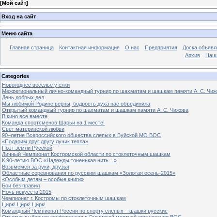
[
Мой сайт
]
Вход на сайт
Меню сайта
Главная страница
Контактная информация
О нас
Предприятия
Доска объявл
Архив
Наш
Categories
Новогоднее веселье у ёлки
Межрегиональный лично-командный турнир по шахматам и шашкам памяти А. С. Чиж
День добрых дел
Мы любимой Родине верны, бодрость духа нас объединила
Открытый командный турнир по шахматам и шашкам памяти А. С. Чижова
В кино все вместе
Команда спортсменов Шарьи на 1 месте!
Свет материнской любви
90–летие Всероссийского общества слепых в Буйской МО ВОС
«Подарим друг другу лучик тепла»
Поэт земли Русской
Личный Чемпионат Костромской области по стоклеточным шашкам
К 90-летию ВОС «Надежды тоненькая нить…»
Возьмёмся за руки, друзья
Областные соревнования по русским шашкам «Золотая осень-2015»
«Особым детям – особые книги»
Бои без правил
Ночь искусств 2015
Чемпионат г. Костромы по стоклеточным шашкам
Цирк! Цирк! Цирк!
Командный Чемпионат России по спорту слепых – шашки русские
Отчетно-выборная конференция в Галичской местной организации ВОС