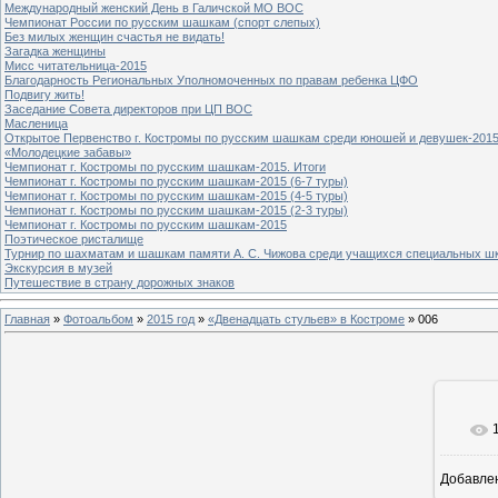
Международный женский День в Галичской МО ВОС
Чемпионат России по русским шашкам (спорт слепых)
Без милых женщин счастья не видать!
Загадка женщины
Мисс читательница-2015
Благодарность Региональных Уполномоченных по правам ребенка ЦФО
Подвигу жить!
Заседание Совета директоров при ЦП ВОС
Масленица
Открытое Первенство г. Костромы по русским шашкам среди юношей и девушек-2015
«Молодецкие забавы»
Чемпионат г. Костромы по русским шашкам-2015. Итоги
Чемпионат г. Костромы по русским шашкам-2015 (6-7 туры)
Чемпионат г. Костромы по русским шашкам-2015 (4-5 туры)
Чемпионат г. Костромы по русским шашкам-2015 (2-3 туры)
Чемпионат г. Костромы по русским шашкам-2015
Поэтическое ристалище
Турнир по шахматам и шашкам памяти А. С. Чижова среди учащихся специальных шк
Экскурсия в музей
Путешествие в страну дорожных знаков
Главная
»
Фотоальбом
»
2015 год
»
«Двенадцать стульев» в Костроме
» 006
Добавле
8