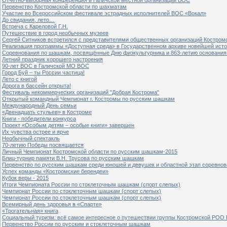
Первенство Костромской области по шахматам
Участие во Всероссийском фестивале эстрадных исполнителей ВОС «Вокал»
До свидания, лето…
Встреча с Кареловой Г.Н.
Путешествие в город необычных музеев
Сергей Ситников встретился с представителями общественных организаций Костром
Реализация программы «Доступная среда» в Государственном архиве новейшей исто
Соревнования по шашкам, посвящённые Дню физкультурника и 863-летию основания 
Летний праздник хорошего настроения
90-лет ВОС в Галичской МО ВОС
Город Буй – ты России частица!
Лето с книгой
Дорога в бассейн открыта!
Фестиваль некоммерческих организаций "Добрая Кострома"
Открытый командный Чемпионат г. Костромы по русским шашкам
Международный День семьи
«Двенадцать стульев» в Костроме
Книги - победители конкурса
Проект «Особым детям – особые книги» завершен
Их чувства острее и ярче
Необычный спектакль
70-летию Победы посвящается
Личный Чемпионат Костромской области по русским шашкам-2015
Блиц-турнир памяти В.Н. Трусова по русским шашкам
Первенство по русским шашкам среди юношей и девушек и областной этап соревно
Успех команды «Костромские берендеи»
Кубок веры - 2015
Итоги Чемпионата России по стоклеточным шашкам (спорт слепых)
Чемпионат России по стоклеточным шашкам (спорт слепых)
Чемпионат России по стоклеточным шашкам (спорт слепых)
Всемирный день здоровья в «Спарте»
«Трогательная» книга
Социальный туризм: всё самое интересное о путешествии группы Костромской РОО
Первенство России по русским и стоклеточным шашкам