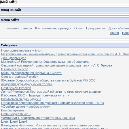
[
Мой сайт
]
Вход на сайт
Меню сайта
Главная страница
Контактная информация
О нас
Предприятия
Доска объявл
Архив
Наш
Categories
Новогоднее веселье у ёлки
Межрегиональный лично-командный турнир по шахматам и шашкам памяти А. С. Чиж
День добрых дел
Мы любимой Родине верны, бодрость духа нас объединила
Открытый командный турнир по шахматам и шашкам памяти А. С. Чижова
В кино все вместе
Команда спортсменов Шарьи на 1 месте!
Свет материнской любви
90–летие Всероссийского общества слепых в Буйской МО ВОС
«Подарим друг другу лучик тепла»
Поэт земли Русской
Личный Чемпионат Костромской области по стоклеточным шашкам
К 90-летию ВОС «Надежды тоненькая нить…»
Возьмёмся за руки, друзья
Областные соревнования по русским шашкам «Золотая осень-2015»
«Особым детям – особые книги»
Бои без правил
Ночь искусств 2015
Чемпионат г. Костромы по стоклеточным шашкам
Цирк! Цирк! Цирк!
Командный Чемпионат России по спорту слепых – шашки русские
Отчетно-выборная конференция в Галичской местной организации ВОС