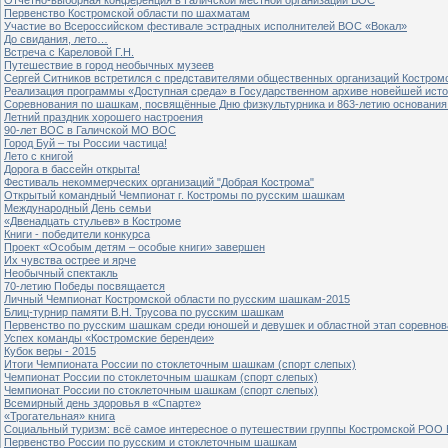
Первенство Костромской области по шахматам
Участие во Всероссийском фестивале эстрадных исполнителей ВОС «Вокал»
До свидания, лето…
Встреча с Кареловой Г.Н.
Путешествие в город необычных музеев
Сергей Ситников встретился с представителями общественных организаций Костром
Реализация программы «Доступная среда» в Государственном архиве новейшей исто
Соревнования по шашкам, посвящённые Дню физкультурника и 863-летию основания 
Летний праздник хорошего настроения
90-лет ВОС в Галичской МО ВОС
Город Буй – ты России частица!
Лето с книгой
Дорога в бассейн открыта!
Фестиваль некоммерческих организаций "Добрая Кострома"
Открытый командный Чемпионат г. Костромы по русским шашкам
Международный День семьи
«Двенадцать стульев» в Костроме
Книги - победители конкурса
Проект «Особым детям – особые книги» завершен
Их чувства острее и ярче
Необычный спектакль
70-летию Победы посвящается
Личный Чемпионат Костромской области по русским шашкам-2015
Блиц-турнир памяти В.Н. Трусова по русским шашкам
Первенство по русским шашкам среди юношей и девушек и областной этап соревно
Успех команды «Костромские берендеи»
Кубок веры - 2015
Итоги Чемпионата России по стоклеточным шашкам (спорт слепых)
Чемпионат России по стоклеточным шашкам (спорт слепых)
Чемпионат России по стоклеточным шашкам (спорт слепых)
Всемирный день здоровья в «Спарте»
«Трогательная» книга
Социальный туризм: всё самое интересное о путешествии группы Костромской РОО
Первенство России по русским и стоклеточным шашкам