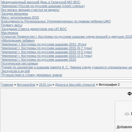
Международный женский День в Галичской МО ВОС
Чемпионат России по русским шашкам (спорт слепых)
Без милых женщин счастья не видать!
Загадка женщины
Мисс читательница-2015
Благодарность Региональных Уполномоченных по правам ребенка ЦФО
Подвигу жить!
Заседание Совета директоров при ЦП ВОС
Масленица
Открытое Первенство г. Костромы по русским шашкам среди юношей и девушек-2015
«Молодецкие забавы»
Чемпионат г. Костромы по русским шашкам-2015. Итоги
Чемпионат г. Костромы по русским шашкам-2015 (6-7 туры)
Чемпионат г. Костромы по русским шашкам-2015 (4-5 туры)
Чемпионат г. Костромы по русским шашкам-2015 (2-3 туры)
Чемпионат г. Костромы по русским шашкам-2015
Поэтическое ристалище
Турнир по шахматам и шашкам памяти А. С. Чижова среди учащихся специальных шк
Экскурсия в музей
Путешествие в страну дорожных знаков
Главная
»
Фотоальбом
»
2015 год
»
Дорога в бассейн открыта!
» Фотография 2
Ф
Добавле
8