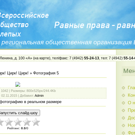
 региональная общественная организация
 Ленина, д. 100 «А» (
на карте
), тел/факс: 7 (4942)
55-24-13
, тел: 7 (4942)
55-14-
Ме
рк! Цирк! Цирк!
» Фотография 5
Гла
: 1042 |
Размеры
: 800x525px/244.4Kb
Ко
: 02.11.2015 |
Добавил
:
Admin
фотографию в реальном размере
О н
Пр
Дос
Нов
Рейтинг
:
0.0
/
0
Фо