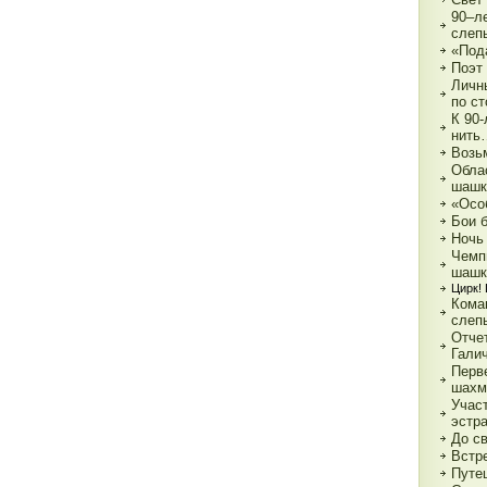
90–л
слеп
«Под
Поэт
Личн
по с
К 90
нить
Возь
Обла
шашк
«Осо
Бои 
Ночь
Чемп
шашк
Цирк! 
Кома
слеп
Отче
Гали
Перв
шахм
Учас
эстр
До с
Встре
Путе