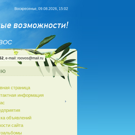
Воскресенье, 09.08.2026, 15:02
 ВОС
62
, e-mail: roovos@mail.ru
ню
вная страница
нтактная информация
ас
едприятия
ка объявлений
ости сайта
тоальбомы