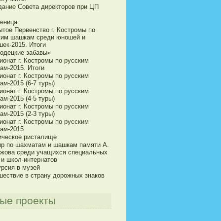
дание Совета директоров при ЦП
еница
ытое Первенство г. Костромы по
ким шашкам среди юношей и
шек-2015. Итоги
одецкие забавы»
ионат г. Костромы по русским
ам-2015. Итоги
ионат г. Костромы по русским
м-2015 (6-7 туры)
ионат г. Костромы по русским
м-2015 (4-5 туры)
ионат г. Костромы по русским
м-2015 (2-3 туры)
ионат г. Костромы по русским
ам-2015
ическое ристалище
ир по шахматам и шашкам памяти А.
ижова среди учащихся специальных
 и школ-интернатов
урсия в музей
шествие в страну дорожных знаков
ые проекты