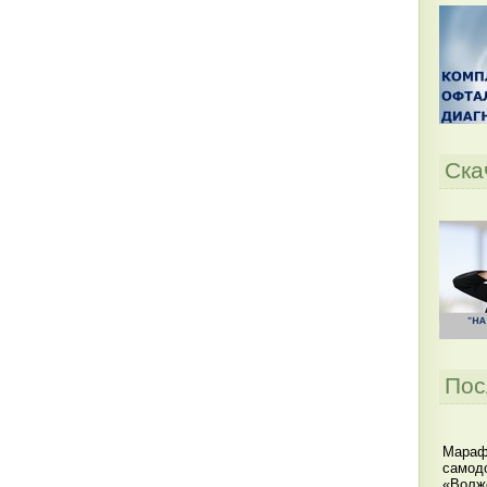
Ска
Пос
Мараф
самодо
«Волжс