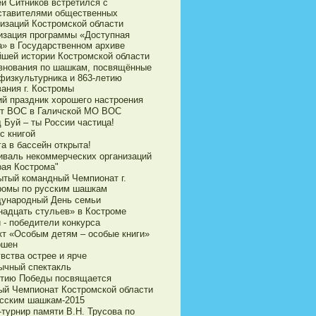
ей Ситников встретился с
ставителями общественных
низаций Костромской области
изация программы «Доступная
а» в Государственном архиве
йшей истории Костромской области
внования по шашкам, посвящённые
физкультурника и 863-летию
ания г. Костромы
ий праздник хорошего настроения
ет ВОС в Галичской МО ВОС
 Буй – ты России частица!
с книгой
а в бассейн открыта!
иваль некоммерческих организаций
рая Кострома"
ытый командный Чемпионат г.
ромы по русским шашкам
ународный День семьи
надцать стульев» в Костроме
 - победители конкурса
кт «Особым детям – особые книги»
ршен
вства острее и ярче
ычный спектакль
етию Победы посвящается
ый Чемпионат Костромской области
усским шашкам-2015
турнир памяти В.Н. Трусова по