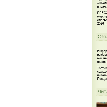
«Школ
инвал
ПРЕСС
меропр
слепы
2026 г.
Объ
Инфор
выбор
местны
общест
Третий
самоде
инвал
Побед
Чит