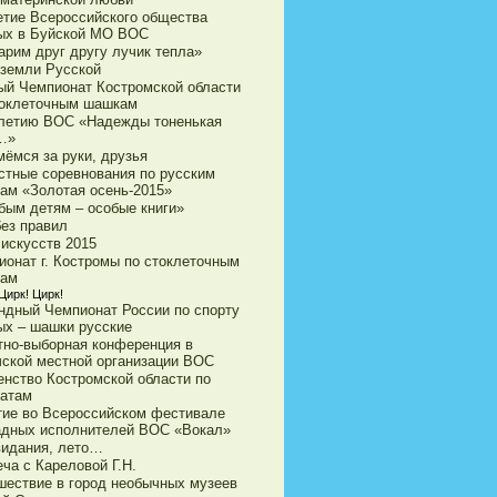
етие Всероссийского общества
ых в Буйской МО ВОС
арим друг другу лучик тепла»
 земли Русской
ый Чемпионат Костромской области
токлеточным шашкам
-летию ВОС «Надежды тоненькая
…»
мёмся за руки, друзья
стные соревнования по русским
ам «Золотая осень-2015»
бым детям – особые книги»
без правил
 искусств 2015
ионат г. Костромы по стоклеточным
ам
Цирк! Цирк!
ндный Чемпионат России по спорту
ых – шашки русские
тно-выборная конференция в
чской местной организации ВОС
енство Костромской области по
атам
тие во Всероссийском фестивале
адных исполнителей ВОС «Вокал»
видания, лето…
ча с Кареловой Г.Н.
шествие в город необычных музеев