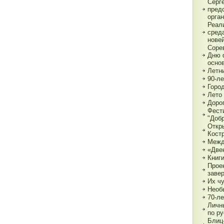
Серг
пред
орга
Реал
сред
нове
Соре
Дню 
основ
Летн
90-л
Город
Лето 
Дорог
Фест
"Доб
Откр
Кост
Межд
«Две
Книги
Прое
заве
Их чу
Необ
70-л
Личн
по р
Блиц-