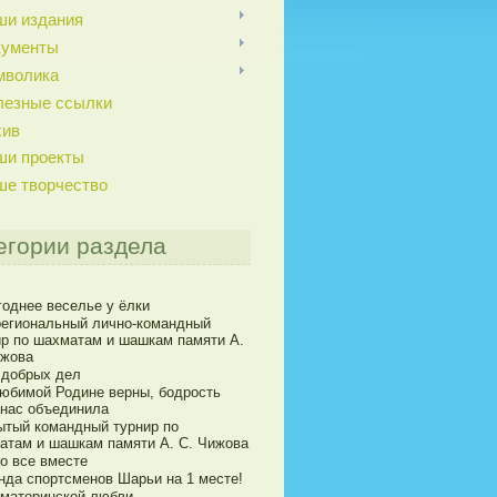
ши издания
кументы
мволика
лезные ссылки
хив
ши проекты
ше творчество
егории раздела
годнее веселье у ёлки
егиональный лично-командный
ир по шахматам и шашкам памяти А.
ижова
 добрых дел
юбимой Родине верны, бодрость
 нас объединила
ытый командный турнир по
атам и шашкам памяти А. С. Чижова
о все вместе
нда спортсменов Шарьи на 1 месте!
 материнской любви