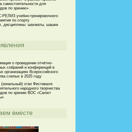
а самостоятельности для
идов по зрению»
-РЕЛИЗ учебно-тренировочного
иятия по спорту
х, дисциплины: шахматы, шашки
явления
мация о проведении отчётно-
ных собраний и конференций в
х организациях Всероссийского
ва слепых в 2025 году
 (зональный) этап Фестиваля
ятельного народного творчества
идов по зрению ВОС «Салют
ы»
аем вместе