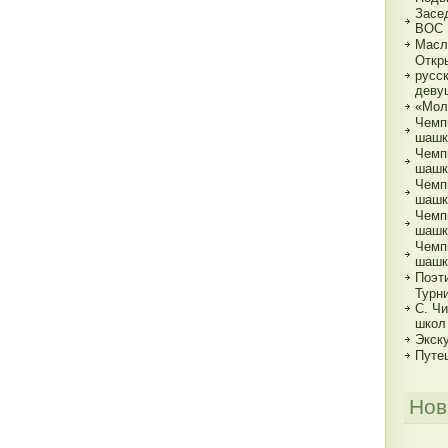
Засе
ВОС
Масл
Откр
русс
деву
«Мол
Чемп
шашк
Чемп
шашка
Чемп
шашка
Чемп
шашка
Чемп
шашк
Поэт
Турн
С. Ч
школ
Экск
Путе
Нов