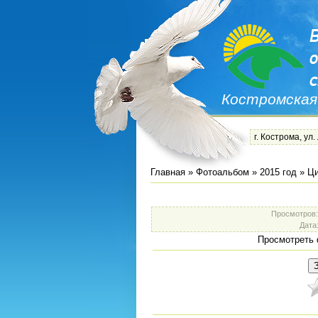
Костромская
г. Кострома, ул.
Главная
»
Фотоальбом
»
2015 год
»
Ци
Просмотров
Дата
Просмотреть 