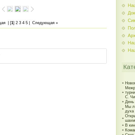
На
До
Си
щая
| [
1
]
2
3
4
5
|
Следующая »
По
Ар
На
На
Кат
Ново
Межр
турн
С. Ч
День
Мы л
духа
Откр
шахм
В кин
Кома
Свет