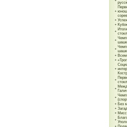
русс
Перв
юнош
соре
Успе
Кубок
Итог
сток
Чемп
шашк
Чемп
шашк
Всем
«Трог
Соци
инте
Кост
Перв
сток
Межд
Гали
Чемп
(спор
Без 
Зага
Мисс
Благ
Упол
Подв