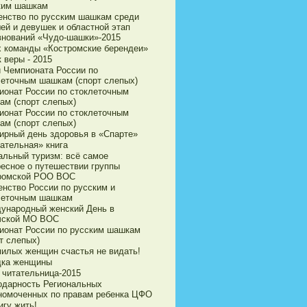
ким шашкам
енство по русским шашкам среди
ей и девушек и областной этап
внований «Чудо-шашки»-2015
х команды «Костромские берендеи»
 веры - 2015
и Чемпионата России по
леточным шашкам (спорт слепых)
ионат России по стоклеточным
ам (спорт слепых)
ионат России по стоклеточным
ам (спорт слепых)
ирный день здоровья в «Спарте»
ательная» книга
альный туризм: всё самое
ресное о путешествии группы
ромской РОО ВОС
енство России по русским и
леточным шашкам
ународный женский День в
чской МО ВОС
ионат России по русским шашкам
т слепых)
милых женщин счастья не видать!
дка женщины
 читательница-2015
одарность Региональных
номоченных по правам ребенка ЦФО
игу жить!