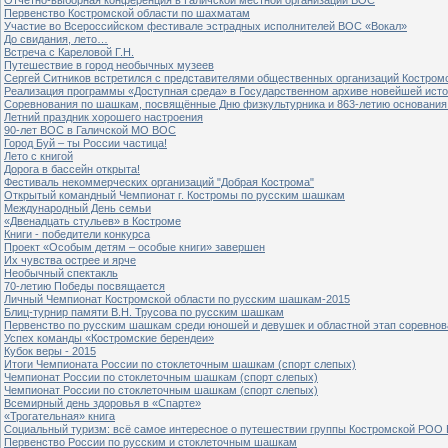
Первенство Костромской области по шахматам
Участие во Всероссийском фестивале эстрадных исполнителей ВОС «Вокал»
До свидания, лето…
Встреча с Кареловой Г.Н.
Путешествие в город необычных музеев
Сергей Ситников встретился с представителями общественных организаций Костром
Реализация программы «Доступная среда» в Государственном архиве новейшей исто
Соревнования по шашкам, посвящённые Дню физкультурника и 863-летию основания 
Летний праздник хорошего настроения
90-лет ВОС в Галичской МО ВОС
Город Буй – ты России частица!
Лето с книгой
Дорога в бассейн открыта!
Фестиваль некоммерческих организаций "Добрая Кострома"
Открытый командный Чемпионат г. Костромы по русским шашкам
Международный День семьи
«Двенадцать стульев» в Костроме
Книги - победители конкурса
Проект «Особым детям – особые книги» завершен
Их чувства острее и ярче
Необычный спектакль
70-летию Победы посвящается
Личный Чемпионат Костромской области по русским шашкам-2015
Блиц-турнир памяти В.Н. Трусова по русским шашкам
Первенство по русским шашкам среди юношей и девушек и областной этап соревно
Успех команды «Костромские берендеи»
Кубок веры - 2015
Итоги Чемпионата России по стоклеточным шашкам (спорт слепых)
Чемпионат России по стоклеточным шашкам (спорт слепых)
Чемпионат России по стоклеточным шашкам (спорт слепых)
Всемирный день здоровья в «Спарте»
«Трогательная» книга
Социальный туризм: всё самое интересное о путешествии группы Костромской РОО
Первенство России по русским и стоклеточным шашкам