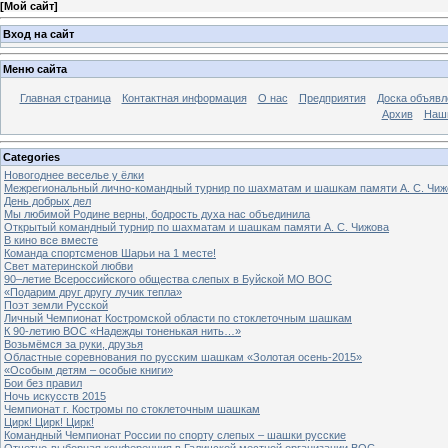
[
Мой сайт
]
Вход на сайт
Меню сайта
Главная страница
Контактная информация
О нас
Предприятия
Доска объявл
Архив
Наш
Categories
Новогоднее веселье у ёлки
Межрегиональный лично-командный турнир по шахматам и шашкам памяти А. С. Чиж
День добрых дел
Мы любимой Родине верны, бодрость духа нас объединила
Открытый командный турнир по шахматам и шашкам памяти А. С. Чижова
В кино все вместе
Команда спортсменов Шарьи на 1 месте!
Свет материнской любви
90–летие Всероссийского общества слепых в Буйской МО ВОС
«Подарим друг другу лучик тепла»
Поэт земли Русской
Личный Чемпионат Костромской области по стоклеточным шашкам
К 90-летию ВОС «Надежды тоненькая нить…»
Возьмёмся за руки, друзья
Областные соревнования по русским шашкам «Золотая осень-2015»
«Особым детям – особые книги»
Бои без правил
Ночь искусств 2015
Чемпионат г. Костромы по стоклеточным шашкам
Цирк! Цирк! Цирк!
Командный Чемпионат России по спорту слепых – шашки русские
Отчетно-выборная конференция в Галичской местной организации ВОС