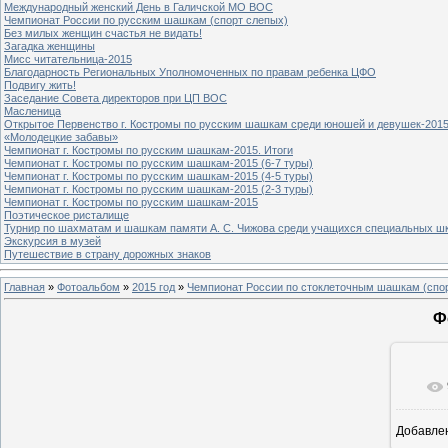
Международный женский День в Галичской МО ВОС
Чемпионат России по русским шашкам (спорт слепых)
Без милых женщин счастья не видать!
Загадка женщины
Мисс читательница-2015
Благодарность Региональных Уполномоченных по правам ребенка ЦФО
Подвигу жить!
Заседание Совета директоров при ЦП ВОС
Масленица
Открытое Первенство г. Костромы по русским шашкам среди юношей и девушек-2015
«Молодецкие забавы»
Чемпионат г. Костромы по русским шашкам-2015. Итоги
Чемпионат г. Костромы по русским шашкам-2015 (6-7 туры)
Чемпионат г. Костромы по русским шашкам-2015 (4-5 туры)
Чемпионат г. Костромы по русским шашкам-2015 (2-3 туры)
Чемпионат г. Костромы по русским шашкам-2015
Поэтическое ристалище
Турнир по шахматам и шашкам памяти А. С. Чижова среди учащихся специальных шк
Экскурсия в музей
Путешествие в страну дорожных знаков
Главная
»
Фотоальбом
»
2015 год
»
Чемпионат России по стоклеточным шашкам (спо
Ф
Добавле
1