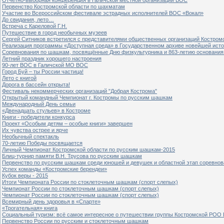
Первенство Костромской области по шахматам
Участие во Всероссийском фестивале эстрадных исполнителей ВОС «Вокал»
До свидания, лето…
Встреча с Кареловой Г.Н.
Путешествие в город необычных музеев
Сергей Ситников встретился с представителями общественных организаций Костром
Реализация программы «Доступная среда» в Государственном архиве новейшей исто
Соревнования по шашкам, посвящённые Дню физкультурника и 863-летию основания 
Летний праздник хорошего настроения
90-лет ВОС в Галичской МО ВОС
Город Буй – ты России частица!
Лето с книгой
Дорога в бассейн открыта!
Фестиваль некоммерческих организаций "Добрая Кострома"
Открытый командный Чемпионат г. Костромы по русским шашкам
Международный День семьи
«Двенадцать стульев» в Костроме
Книги - победители конкурса
Проект «Особым детям – особые книги» завершен
Их чувства острее и ярче
Необычный спектакль
70-летию Победы посвящается
Личный Чемпионат Костромской области по русским шашкам-2015
Блиц-турнир памяти В.Н. Трусова по русским шашкам
Первенство по русским шашкам среди юношей и девушек и областной этап соревно
Успех команды «Костромские берендеи»
Кубок веры - 2015
Итоги Чемпионата России по стоклеточным шашкам (спорт слепых)
Чемпионат России по стоклеточным шашкам (спорт слепых)
Чемпионат России по стоклеточным шашкам (спорт слепых)
Всемирный день здоровья в «Спарте»
«Трогательная» книга
Социальный туризм: всё самое интересное о путешествии группы Костромской РОО
Первенство России по русским и стоклеточным шашкам