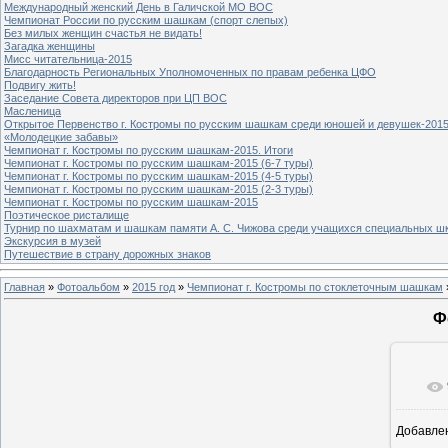
Международный женский День в Галичской МО ВОС
Чемпионат России по русским шашкам (спорт слепых)
Без милых женщин счастья не видать!
Загадка женщины
Мисс читательница-2015
Благодарность Региональных Уполномоченных по правам ребенка ЦФО
Подвигу жить!
Заседание Совета директоров при ЦП ВОС
Масленица
Открытое Первенство г. Костромы по русским шашкам среди юношей и девушек-2015
«Молодецкие забавы»
Чемпионат г. Костромы по русским шашкам-2015. Итоги
Чемпионат г. Костромы по русским шашкам-2015 (6-7 туры)
Чемпионат г. Костромы по русским шашкам-2015 (4-5 туры)
Чемпионат г. Костромы по русским шашкам-2015 (2-3 туры)
Чемпионат г. Костромы по русским шашкам-2015
Поэтическое ристалище
Турнир по шахматам и шашкам памяти А. С. Чижова среди учащихся специальных шк
Экскурсия в музей
Путешествие в страну дорожных знаков
Главная
»
Фотоальбом
»
2015 год
»
Чемпионат г. Костромы по стоклеточным шашкам
Ф
Добавле
1