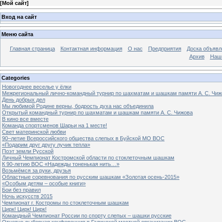
[
Мой сайт
]
Вход на сайт
Меню сайта
Главная страница
Контактная информация
О нас
Предприятия
Доска объявл
Архив
Наш
Categories
Новогоднее веселье у ёлки
Межрегиональный лично-командный турнир по шахматам и шашкам памяти А. С. Чиж
День добрых дел
Мы любимой Родине верны, бодрость духа нас объединила
Открытый командный турнир по шахматам и шашкам памяти А. С. Чижова
В кино все вместе
Команда спортсменов Шарьи на 1 месте!
Свет материнской любви
90–летие Всероссийского общества слепых в Буйской МО ВОС
«Подарим друг другу лучик тепла»
Поэт земли Русской
Личный Чемпионат Костромской области по стоклеточным шашкам
К 90-летию ВОС «Надежды тоненькая нить…»
Возьмёмся за руки, друзья
Областные соревнования по русским шашкам «Золотая осень-2015»
«Особым детям – особые книги»
Бои без правил
Ночь искусств 2015
Чемпионат г. Костромы по стоклеточным шашкам
Цирк! Цирк! Цирк!
Командный Чемпионат России по спорту слепых – шашки русские
Отчетно-выборная конференция в Галичской местной организации ВОС