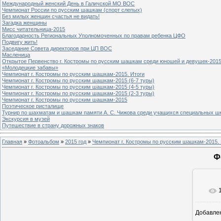
Международный женский День в Галичской МО ВОС
Чемпионат России по русским шашкам (спорт слепых)
Без милых женщин счастья не видать!
Загадка женщины
Мисс читательница-2015
Благодарность Региональных Уполномоченных по правам ребенка ЦФО
Подвигу жить!
Заседание Совета директоров при ЦП ВОС
Масленица
Открытое Первенство г. Костромы по русским шашкам среди юношей и девушек-2015
«Молодецкие забавы»
Чемпионат г. Костромы по русским шашкам-2015. Итоги
Чемпионат г. Костромы по русским шашкам-2015 (6-7 туры)
Чемпионат г. Костромы по русским шашкам-2015 (4-5 туры)
Чемпионат г. Костромы по русским шашкам-2015 (2-3 туры)
Чемпионат г. Костромы по русским шашкам-2015
Поэтическое ристалище
Турнир по шахматам и шашкам памяти А. С. Чижова среди учащихся специальных шк
Экскурсия в музей
Путешествие в страну дорожных знаков
Главная
»
Фотоальбом
»
2015 год
»
Чемпионат г. Костромы по русским шашкам-2015. 
Ф
Добавле
8