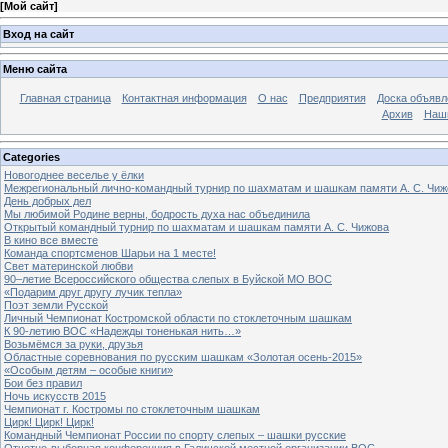
[
Мой сайт
]
Вход на сайт
Меню сайта
Главная страница
Контактная информация
О нас
Предприятия
Доска объявл
Архив
Наш
Categories
Новогоднее веселье у ёлки
Межрегиональный лично-командный турнир по шахматам и шашкам памяти А. С. Чиж
День добрых дел
Мы любимой Родине верны, бодрость духа нас объединила
Открытый командный турнир по шахматам и шашкам памяти А. С. Чижова
В кино все вместе
Команда спортсменов Шарьи на 1 месте!
Свет материнской любви
90–летие Всероссийского общества слепых в Буйской МО ВОС
«Подарим друг другу лучик тепла»
Поэт земли Русской
Личный Чемпионат Костромской области по стоклеточным шашкам
К 90-летию ВОС «Надежды тоненькая нить…»
Возьмёмся за руки, друзья
Областные соревнования по русским шашкам «Золотая осень-2015»
«Особым детям – особые книги»
Бои без правил
Ночь искусств 2015
Чемпионат г. Костромы по стоклеточным шашкам
Цирк! Цирк! Цирк!
Командный Чемпионат России по спорту слепых – шашки русские
Отчетно-выборная конференция в Галичской местной организации ВОС