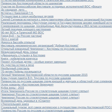
Первенство Костромской области по шахматам
Участие во Всероссийском фестивале эстрадных исполнителей ВОС «Вокал»
До свидания, лето…
Встреча с Кареловой Г.Н.
Путешествие в город необычных музеев
Сергей Ситников встретился с представителями общественных организаций Костром
Реализация программы «Доступная среда» в Государственном архиве новейшей исто
Соревнования по шашкам, посвящённые Дню физкультурника и 863-летию основания 
Летний праздник хорошего настроения
90-лет ВОС в Галичской МО ВОС
Город Буй – ты России частица!
Лето с книгой
Дорога в бассейн открыта!
Фестиваль некоммерческих организаций "Добрая Кострома"
Открытый командный Чемпионат г. Костромы по русским шашкам
Международный День семьи
«Двенадцать стульев» в Костроме
Книги - победители конкурса
Проект «Особым детям – особые книги» завершен
Их чувства острее и ярче
Необычный спектакль
70-летию Победы посвящается
Личный Чемпионат Костромской области по русским шашкам-2015
Блиц-турнир памяти В.Н. Трусова по русским шашкам
Первенство по русским шашкам среди юношей и девушек и областной этап соревно
Успех команды «Костромские берендеи»
Кубок веры - 2015
Итоги Чемпионата России по стоклеточным шашкам (спорт слепых)
Чемпионат России по стоклеточным шашкам (спорт слепых)
Чемпионат России по стоклеточным шашкам (спорт слепых)
Всемирный день здоровья в «Спарте»
«Трогательная» книга
Социальный туризм: всё самое интересное о путешествии группы Костромской РОО
Первенство России по русским и стоклеточным шашкам