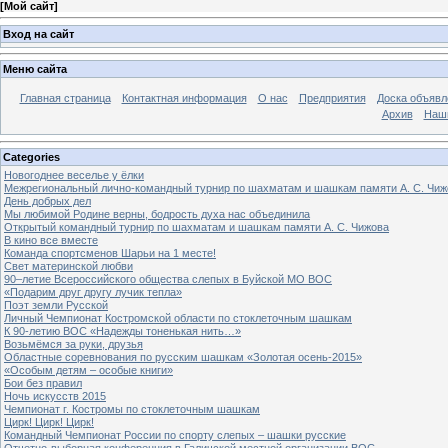
[
Мой сайт
]
Вход на сайт
Меню сайта
Главная страница
Контактная информация
О нас
Предприятия
Доска объявл
Архив
Наш
Categories
Новогоднее веселье у ёлки
Межрегиональный лично-командный турнир по шахматам и шашкам памяти А. С. Чиж
День добрых дел
Мы любимой Родине верны, бодрость духа нас объединила
Открытый командный турнир по шахматам и шашкам памяти А. С. Чижова
В кино все вместе
Команда спортсменов Шарьи на 1 месте!
Свет материнской любви
90–летие Всероссийского общества слепых в Буйской МО ВОС
«Подарим друг другу лучик тепла»
Поэт земли Русской
Личный Чемпионат Костромской области по стоклеточным шашкам
К 90-летию ВОС «Надежды тоненькая нить…»
Возьмёмся за руки, друзья
Областные соревнования по русским шашкам «Золотая осень-2015»
«Особым детям – особые книги»
Бои без правил
Ночь искусств 2015
Чемпионат г. Костромы по стоклеточным шашкам
Цирк! Цирк! Цирк!
Командный Чемпионат России по спорту слепых – шашки русские
Отчетно-выборная конференция в Галичской местной организации ВОС