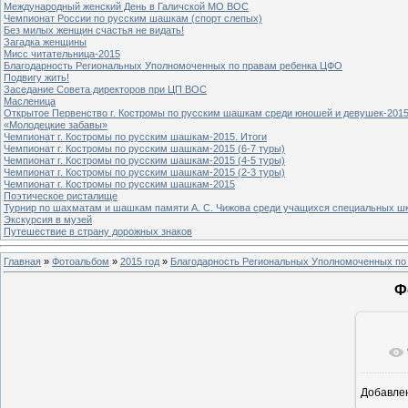
Международный женский День в Галичской МО ВОС
Чемпионат России по русским шашкам (спорт слепых)
Без милых женщин счастья не видать!
Загадка женщины
Мисс читательница-2015
Благодарность Региональных Уполномоченных по правам ребенка ЦФО
Подвигу жить!
Заседание Совета директоров при ЦП ВОС
Масленица
Открытое Первенство г. Костромы по русским шашкам среди юношей и девушек-2015
«Молодецкие забавы»
Чемпионат г. Костромы по русским шашкам-2015. Итоги
Чемпионат г. Костромы по русским шашкам-2015 (6-7 туры)
Чемпионат г. Костромы по русским шашкам-2015 (4-5 туры)
Чемпионат г. Костромы по русским шашкам-2015 (2-3 туры)
Чемпионат г. Костромы по русским шашкам-2015
Поэтическое ристалище
Турнир по шахматам и шашкам памяти А. С. Чижова среди учащихся специальных шк
Экскурсия в музей
Путешествие в страну дорожных знаков
Главная
»
Фотоальбом
»
2015 год
»
Благодарность Региональных Уполномоченных по
Ф
Добавле
8