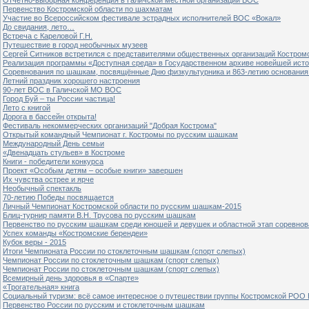
Первенство Костромской области по шахматам
Участие во Всероссийском фестивале эстрадных исполнителей ВОС «Вокал»
До свидания, лето…
Встреча с Кареловой Г.Н.
Путешествие в город необычных музеев
Сергей Ситников встретился с представителями общественных организаций Костром
Реализация программы «Доступная среда» в Государственном архиве новейшей исто
Соревнования по шашкам, посвящённые Дню физкультурника и 863-летию основания 
Летний праздник хорошего настроения
90-лет ВОС в Галичской МО ВОС
Город Буй – ты России частица!
Лето с книгой
Дорога в бассейн открыта!
Фестиваль некоммерческих организаций "Добрая Кострома"
Открытый командный Чемпионат г. Костромы по русским шашкам
Международный День семьи
«Двенадцать стульев» в Костроме
Книги - победители конкурса
Проект «Особым детям – особые книги» завершен
Их чувства острее и ярче
Необычный спектакль
70-летию Победы посвящается
Личный Чемпионат Костромской области по русским шашкам-2015
Блиц-турнир памяти В.Н. Трусова по русским шашкам
Первенство по русским шашкам среди юношей и девушек и областной этап соревно
Успех команды «Костромские берендеи»
Кубок веры - 2015
Итоги Чемпионата России по стоклеточным шашкам (спорт слепых)
Чемпионат России по стоклеточным шашкам (спорт слепых)
Чемпионат России по стоклеточным шашкам (спорт слепых)
Всемирный день здоровья в «Спарте»
«Трогательная» книга
Социальный туризм: всё самое интересное о путешествии группы Костромской РОО
Первенство России по русским и стоклеточным шашкам