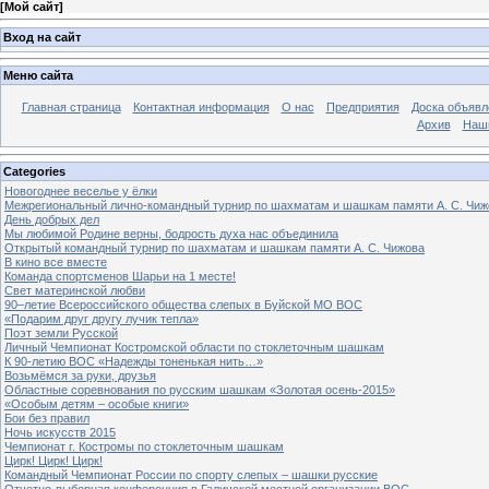
[
Мой сайт
]
Вход на сайт
Меню сайта
Главная страница
Контактная информация
О нас
Предприятия
Доска объявл
Архив
Наш
Categories
Новогоднее веселье у ёлки
Межрегиональный лично-командный турнир по шахматам и шашкам памяти А. С. Чиж
День добрых дел
Мы любимой Родине верны, бодрость духа нас объединила
Открытый командный турнир по шахматам и шашкам памяти А. С. Чижова
В кино все вместе
Команда спортсменов Шарьи на 1 месте!
Свет материнской любви
90–летие Всероссийского общества слепых в Буйской МО ВОС
«Подарим друг другу лучик тепла»
Поэт земли Русской
Личный Чемпионат Костромской области по стоклеточным шашкам
К 90-летию ВОС «Надежды тоненькая нить…»
Возьмёмся за руки, друзья
Областные соревнования по русским шашкам «Золотая осень-2015»
«Особым детям – особые книги»
Бои без правил
Ночь искусств 2015
Чемпионат г. Костромы по стоклеточным шашкам
Цирк! Цирк! Цирк!
Командный Чемпионат России по спорту слепых – шашки русские
Отчетно-выборная конференция в Галичской местной организации ВОС