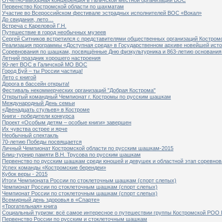
Первенство Костромской области по шахматам
Участие во Всероссийском фестивале эстрадных исполнителей ВОС «Вокал»
До свидания, лето…
Встреча с Кареловой Г.Н.
Путешествие в город необычных музеев
Сергей Ситников встретился с представителями общественных организаций Костром
Реализация программы «Доступная среда» в Государственном архиве новейшей исто
Соревнования по шашкам, посвящённые Дню физкультурника и 863-летию основания 
Летний праздник хорошего настроения
90-лет ВОС в Галичской МО ВОС
Город Буй – ты России частица!
Лето с книгой
Дорога в бассейн открыта!
Фестиваль некоммерческих организаций "Добрая Кострома"
Открытый командный Чемпионат г. Костромы по русским шашкам
Международный День семьи
«Двенадцать стульев» в Костроме
Книги - победители конкурса
Проект «Особым детям – особые книги» завершен
Их чувства острее и ярче
Необычный спектакль
70-летию Победы посвящается
Личный Чемпионат Костромской области по русским шашкам-2015
Блиц-турнир памяти В.Н. Трусова по русским шашкам
Первенство по русским шашкам среди юношей и девушек и областной этап соревно
Успех команды «Костромские берендеи»
Кубок веры - 2015
Итоги Чемпионата России по стоклеточным шашкам (спорт слепых)
Чемпионат России по стоклеточным шашкам (спорт слепых)
Чемпионат России по стоклеточным шашкам (спорт слепых)
Всемирный день здоровья в «Спарте»
«Трогательная» книга
Социальный туризм: всё самое интересное о путешествии группы Костромской РОО
Первенство России по русским и стоклеточным шашкам