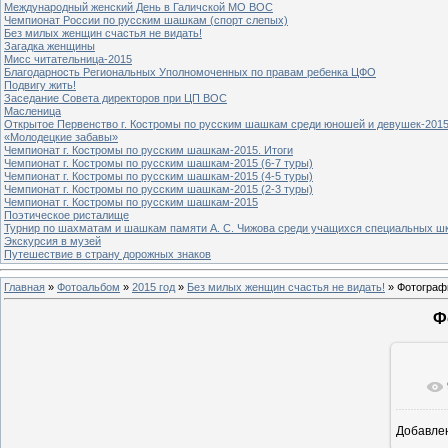
Международный женский День в Галичской МО ВОС
Чемпионат России по русским шашкам (спорт слепых)
Без милых женщин счастья не видать!
Загадка женщины
Мисс читательница-2015
Благодарность Региональных Уполномоченных по правам ребенка ЦФО
Подвигу жить!
Заседание Совета директоров при ЦП ВОС
Масленица
Открытое Первенство г. Костромы по русским шашкам среди юношей и девушек-2015
«Молодецкие забавы»
Чемпионат г. Костромы по русским шашкам-2015. Итоги
Чемпионат г. Костромы по русским шашкам-2015 (6-7 туры)
Чемпионат г. Костромы по русским шашкам-2015 (4-5 туры)
Чемпионат г. Костромы по русским шашкам-2015 (2-3 туры)
Чемпионат г. Костромы по русским шашкам-2015
Поэтическое ристалище
Турнир по шахматам и шашкам памяти А. С. Чижова среди учащихся специальных шк
Экскурсия в музей
Путешествие в страну дорожных знаков
Главная
»
Фотоальбом
»
2015 год
»
Без милых женщин счастья не видать!
» Фотограф
Ф
Добавле
7