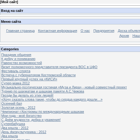
[
Мой сайт
]
Вход на сайт
Меню сайта
Главная страница
Контактная информация
О нас
Предприятия
Доска объявл
Архив
Наш
Categories
Праздник общения
К добру и пониманию
Равенство возможностей
Визит полномочного представителя президента ВОС в ЦФО
Фестиваль спорта
Встреча с губернатором Костромской области
Первый крупный успех на «КИСИ»
Супер-мама 2012
Музыкально-поэтическая гостиная «Муза и Лира» - новый совместный проект
Турнир по шахматам и шашкам памяти А.С.Чижова
Гвозди бы делать из этих людей!
«Хочу сказать слова такие, чтобы до сердца каждого дошли…»
Осенний бал
Золотая осень - 2012
Чемпионат г.Костромы по международным шашкам
Мои года - моё богатство
С Днём мудрости, добра и уважения!
Супербабушка
Два крыла - 2012
День физкультурника - 2012
Два крыла
В гости к друзьям