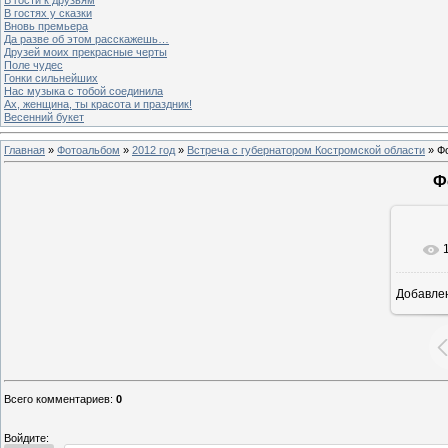
В гостях у сказки
Вновь премьера
Да разве об этом расскажешь…
Друзей моих прекрасные черты
Поле чудес
Гонки сильнейших
Нас музыка с тобой соединила
Ах, женщина, ты красота и праздник!
Весенний букет
Главная
»
Фотоальбом
»
2012 год
»
Встреча с губернатором Костромской области
» Ф
Ф
Добавле
Всего комментариев
:
0
Войдите: