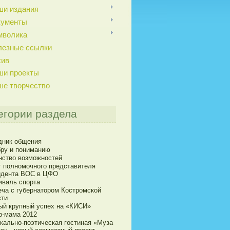
ши издания
кументы
мволика
лезные ссылки
хив
ши проекты
ше творчество
егории раздела
дник общения
бру и пониманию
нство возможностей
т полномочного представителя
идента ВОС в ЦФО
иваль спорта
еча с губернатором Костромской
сти
ый крупный успех на «КИСИ»
р-мама 2012
кально-поэтическая гостиная «Муза