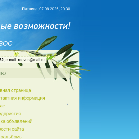
Пятница, 07.08.2026, 20:30
 ВОС
62
, e-mail: roovos@mail.ru
ню
вная страница
нтактная информация
ас
едприятия
ка объявлений
ости сайта
тоальбомы