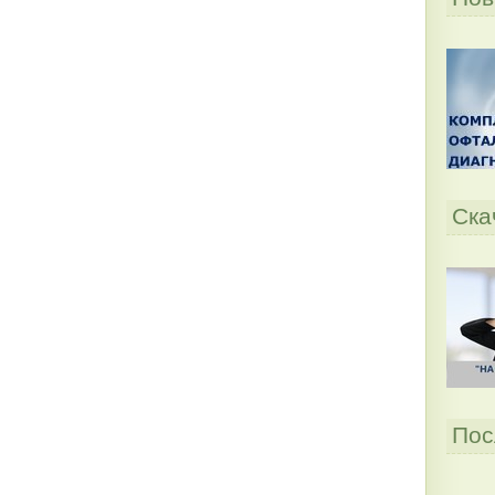
Ска
Пос