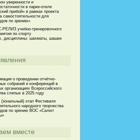
он уверенности и
статочности в парке-отеле
кий прибой» в рамках проекта
а самостоятельности для
идов по зрению»
-РЕЛИЗ учебно-тренировочного
иятия по спорту
х, дисциплины: шахматы, шашки
явления
мация о проведении отчётно-
ных собраний и конференций в
х организациях Всероссийского
ва слепых в 2025 году
 (зональный) этап Фестиваля
ятельного народного творчества
идов по зрению ВОС «Салют
ы»
аем вместе