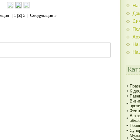
На
До
ущая
|
1
[
2
]
3
|
Следующая »
Си
По
Ар
На
На
Кат
Праз
К до
Раве
Визи
през
Фест
Встр
обла
Перв
Супе
Музы