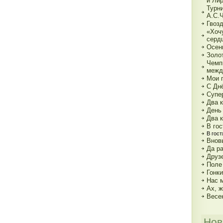
и Ли
Турн
А.С.
Гвозд
«Хочу
серд
Осен
Золот
Чемп
межд
Мои г
С Дн
Супе
Два к
День
Два 
В гос
В гост
Внов
Да р
Друз
Поле
Гонк
Нас 
Ах, ж
Весе
Нов