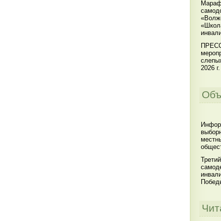
Мараф
самодо
«Волжс
«Школ
инвал
ПРЕСС
меропр
слепы
2026 г.
Объ
Инфор
выбор
местны
общест
Третий
самоде
инвал
Побед
Чит