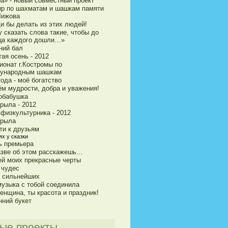
ра» - новый совместный проект
ир по шахматам и шашкам памяти
Чижова
и бы делать из этих людей!
 сказать слова такие, чтобы до
ца каждого дошли…»
ний бал
ая осень - 2012
ионат г.Костромы по
ународным шашкам
ода - моё богатство
ём мудрости, добра и уважения!
рбабушка
рыла - 2012
 физкультурника - 2012
крыла
ти к друзьям
ях у сказки
ь премьера
азве об этом расскажешь…
ей моих прекрасные черты
 чудес
и сильнейших
музыка с тобой соединила
енщина, ты красота и праздник!
нний букет
ые проекты