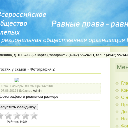
 региональная общественная организация
 Ленина, д. 100 «А» (
на карте
), тел/факс: 7 (4942)
55-24-13
, тел: 7 (4942)
55-14-
Ме
гостях у сказки
» Фотография 2
Гла
: 1394 |
Размеры
: 800x600px/142.9Kb
Ко
: 07.06.2012 |
Добавил
:
Admin
фотографию в реальном размере
О н
Пр
Дос
Нов
Рейтинг
:
0.0
/
0
Фо