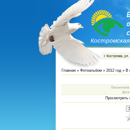
Костромская
г. Кострома, ул.
Главная
»
Фотоальбом
»
2012 год
»
В 
Просмотров
Дата
Просмотреть 