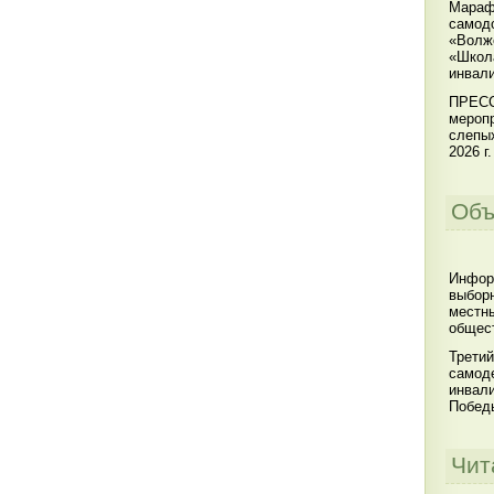
Мараф
самодо
«Волжс
«Школ
инвал
ПРЕСС
меропр
слепы
2026 г.
Объ
Инфор
выбор
местны
общест
Третий
самоде
инвал
Побед
Чит