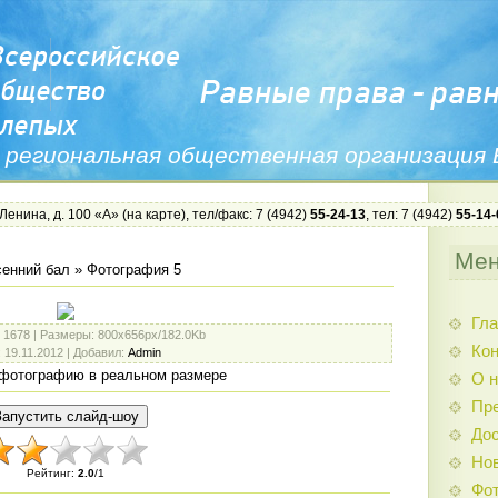
 региональная общественная организация
 Ленина, д. 100 «А» (
на карте
), тел/факс: 7 (4942)
55-24-13
, тел: 7 (4942)
55-14-
Ме
енний бал
» Фотография 5
Гла
: 1678 |
Размеры
: 800x656px/182.0Kb
Ко
: 19.11.2012 |
Добавил
:
Admin
фотографию в реальном размере
О н
Пр
Дос
Нов
Рейтинг
:
2.0
/
1
Фо