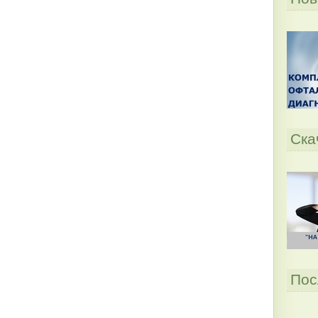
Ска
Пос