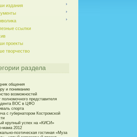
ши издания
кументы
мволика
лезные ссылки
хив
ши проекты
ше творчество
егории раздела
дник общения
бру и пониманию
нство возможностей
т полномочного представителя
идента ВОС в ЦФО
иваль спорта
еча с губернатором Костромской
сти
ый крупный успех на «КИСИ»
р-мама 2012
кально-поэтическая гостиная «Муза