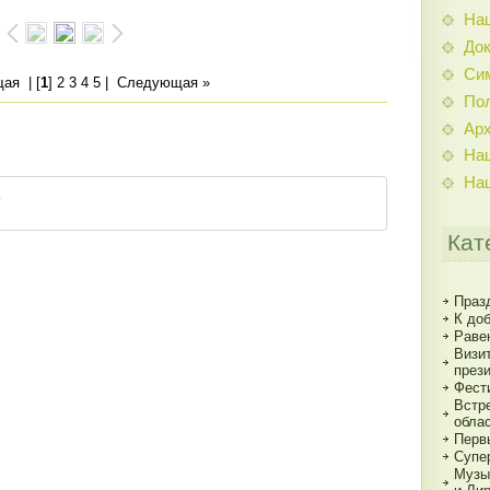
На
До
Си
щая
| [
1
]
2
3
4
5
|
Следующая »
По
Ар
На
На
Кат
Праз
К до
Раве
Визи
през
Фест
Встр
обла
Перв
Супе
Музы