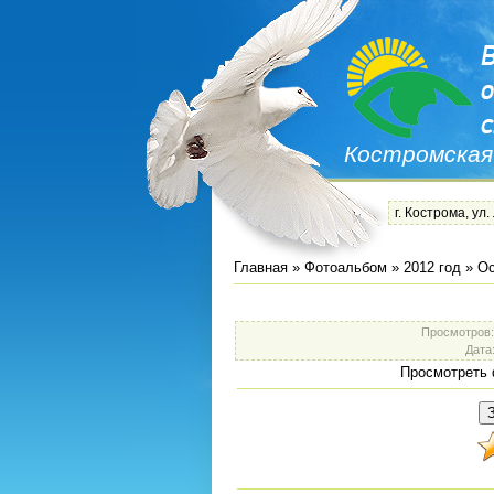
Костромская
г. Кострома, ул.
Главная
»
Фотоальбом
»
2012 год
»
Ос
Просмотров
Дата
Просмотреть 