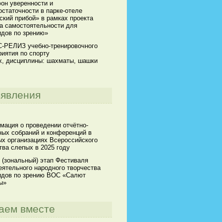
он уверенности и
статочности в парке-отеле
кий прибой» в рамках проекта
а самостоятельности для
идов по зрению»
-РЕЛИЗ учебно-тренировочного
иятия по спорту
х, дисциплины: шахматы, шашки
явления
мация о проведении отчётно-
ных собраний и конференций в
х организациях Всероссийского
ва слепых в 2025 году
 (зональный) этап Фестиваля
ятельного народного творчества
идов по зрению ВОС «Салют
ы»
аем вместе