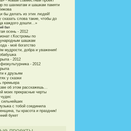
ра» - новый совместный проект
ир по шахматам и шашкам памяти
Чижова
и бы делать из этих людей!
 сказать слова такие, чтобы до
ца каждого дошли…»
ий бал
ая осень - 2012
ионат г.Костромы по
ународным шашкам
ода - моё богатство
ём мудрости, добра и уважения!
рбабушка
рыла - 2012
 физкультурника - 2012
крыла
ти к друзьям
тях у сказки
ь премьера
азве об этом расскажешь…
ей моих прекрасные черты
 чудес
и сильнейших
музыка с тобой соединила
енщина, ты красота и праздник!
нний букет
ые проекты