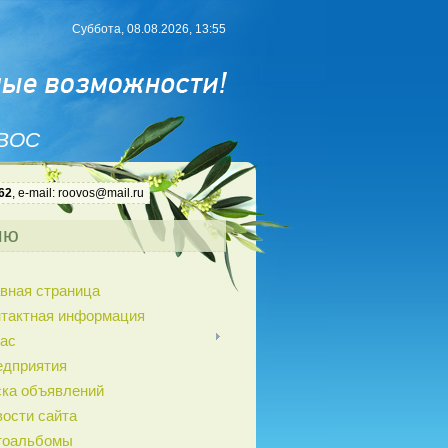
Суббота, 08.08.2026, 13:55
 ВОС
62
, e-mail: roovos@mail.ru
ню
вная страница
нтактная информация
ас
едприятия
ка объявлений
ости сайта
тоальбомы