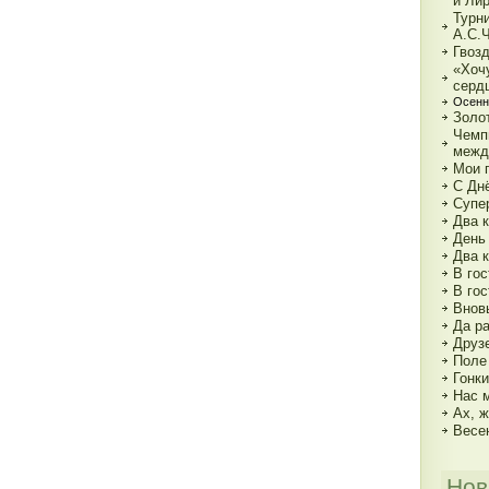
и Ли
Турн
А.С.
Гвозд
«Хочу
серд
Осенн
Золот
Чемп
межд
Мои г
С Дн
Супе
Два к
День
Два 
В гос
В гос
Внов
Да р
Друз
Поле
Гонк
Нас 
Ах, ж
Весе
Нов