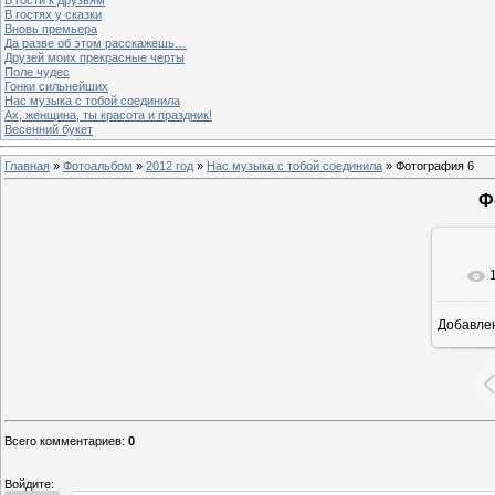
В гостях у сказки
Вновь премьера
Да разве об этом расскажешь…
Друзей моих прекрасные черты
Поле чудес
Гонки сильнейших
Нас музыка с тобой соединила
Ах, женщина, ты красота и праздник!
Весенний букет
Главная
»
Фотоальбом
»
2012 год
»
Нас музыка с тобой соединила
» Фотография 6
Ф
Добавле
Всего комментариев
:
0
Войдите: