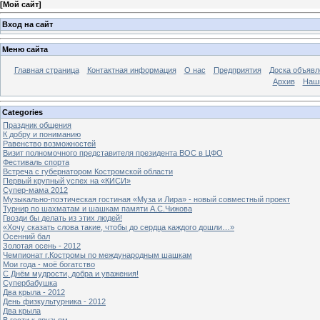
[
Мой сайт
]
Вход на сайт
Меню сайта
Главная страница
Контактная информация
О нас
Предприятия
Доска объявл
Архив
Наш
Categories
Праздник общения
К добру и пониманию
Равенство возможностей
Визит полномочного представителя президента ВОС в ЦФО
Фестиваль спорта
Встреча с губернатором Костромской области
Первый крупный успех на «КИСИ»
Супер-мама 2012
Музыкально-поэтическая гостиная «Муза и Лира» - новый совместный проект
Турнир по шахматам и шашкам памяти А.С.Чижова
Гвозди бы делать из этих людей!
«Хочу сказать слова такие, чтобы до сердца каждого дошли…»
Осенний бал
Золотая осень - 2012
Чемпионат г.Костромы по международным шашкам
Мои года - моё богатство
С Днём мудрости, добра и уважения!
Супербабушка
Два крыла - 2012
День физкультурника - 2012
Два крыла
В гости к друзьям