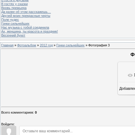
В гостях у сказки
Вновь премьера
Да разве об этом расскажешь…
Друзей моих прекрасные черты
Поле чудес
Гонки сильнейших
Нас музыка с тобой соединила
Ах, женщина, ты красота и праздник!
Весенний букет
Главная
»
Фотоальбом
»
2012 год
»
Гонки сильнейших
» Фотография 3
Ф
Добавле
Всего комментариев
:
0
Войдите: