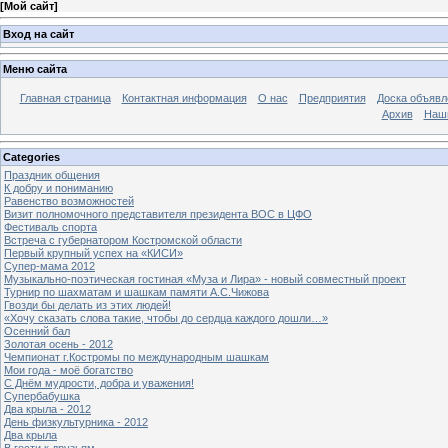
[
Мой сайт
]
Вход на сайт
Меню сайта
Главная страница
Контактная информация
О нас
Предприятия
Доска объявл
Архив
Наш
Categories
Праздник общения
К добру и пониманию
Равенство возможностей
Визит полномочного представителя президента ВОС в ЦФО
Фестиваль спорта
Встреча с губернатором Костромской области
Первый крупный успех на «КИСИ»
Супер-мама 2012
Музыкально-поэтическая гостиная «Муза и Лира» - новый совместный проект
Турнир по шахматам и шашкам памяти А.С.Чижова
Гвозди бы делать из этих людей!
«Хочу сказать слова такие, чтобы до сердца каждого дошли…»
Осенний бал
Золотая осень - 2012
Чемпионат г.Костромы по международным шашкам
Мои года - моё богатство
С Днём мудрости, добра и уважения!
Супербабушка
Два крыла - 2012
День физкультурника - 2012
Два крыла
В гости к друзьям