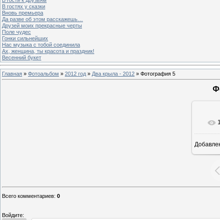
В гостях у сказки
Вновь премьера
Да разве об этом расскажешь…
Друзей моих прекрасные черты
Поле чудес
Гонки сильнейших
Нас музыка с тобой соединила
Ах, женщина, ты красота и праздник!
Весенний букет
Главная
»
Фотоальбом
»
2012 год
»
Два крыла - 2012
» Фотография 5
Ф
Добавле
8
Всего комментариев
:
0
Войдите: