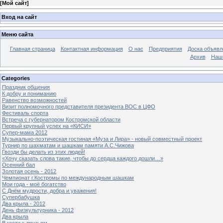
[
Мой сайт
]
Вход на сайт
Меню сайта
Главная страница
Контактная информация
О нас
Предприятия
Доска объявл
Архив
Наш
Categories
Праздник общения
К добру и пониманию
Равенство возможностей
Визит полномочного представителя президента ВОС в ЦФО
Фестиваль спорта
Встреча с губернатором Костромской области
Первый крупный успех на «КИСИ»
Супер-мама 2012
Музыкально-поэтическая гостиная «Муза и Лира» - новый совместный проект
Турнир по шахматам и шашкам памяти А.С.Чижова
Гвозди бы делать из этих людей!
«Хочу сказать слова такие, чтобы до сердца каждого дошли…»
Осенний бал
Золотая осень - 2012
Чемпионат г.Костромы по международным шашкам
Мои года - моё богатство
С Днём мудрости, добра и уважения!
Супербабушка
Два крыла - 2012
День физкультурника - 2012
Два крыла
В гости к друзьям