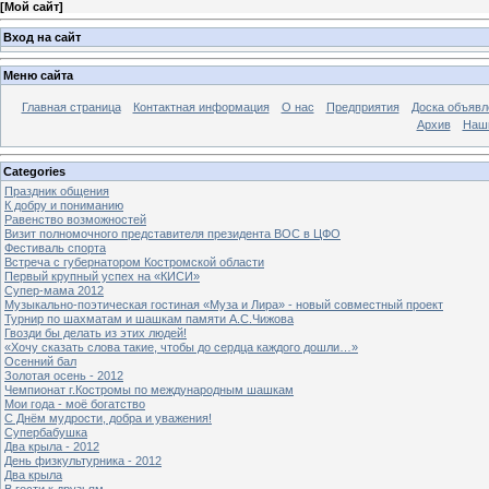
[
Мой сайт
]
Вход на сайт
Меню сайта
Главная страница
Контактная информация
О нас
Предприятия
Доска объявл
Архив
Наш
Categories
Праздник общения
К добру и пониманию
Равенство возможностей
Визит полномочного представителя президента ВОС в ЦФО
Фестиваль спорта
Встреча с губернатором Костромской области
Первый крупный успех на «КИСИ»
Супер-мама 2012
Музыкально-поэтическая гостиная «Муза и Лира» - новый совместный проект
Турнир по шахматам и шашкам памяти А.С.Чижова
Гвозди бы делать из этих людей!
«Хочу сказать слова такие, чтобы до сердца каждого дошли…»
Осенний бал
Золотая осень - 2012
Чемпионат г.Костромы по международным шашкам
Мои года - моё богатство
С Днём мудрости, добра и уважения!
Супербабушка
Два крыла - 2012
День физкультурника - 2012
Два крыла
В гости к друзьям