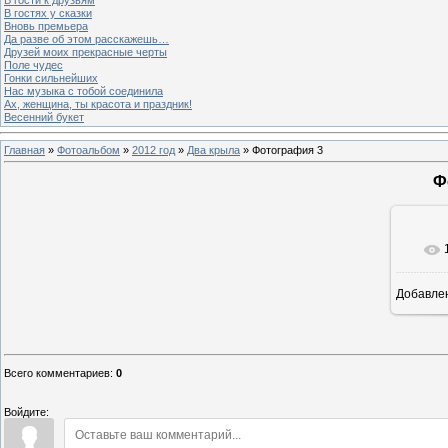
В гостях у сказки
Вновь премьера
Да разве об этом расскажешь…
Друзей моих прекрасные черты
Поле чудес
Гонки сильнейших
Нас музыка с тобой соединила
Ах, женщина, ты красота и праздник!
Весенний букет
Главная
»
Фотоальбом
»
2012 год
»
Два крыла
» Фотография 3
Ф
Добавле
Всего комментариев
:
0
Войдите: