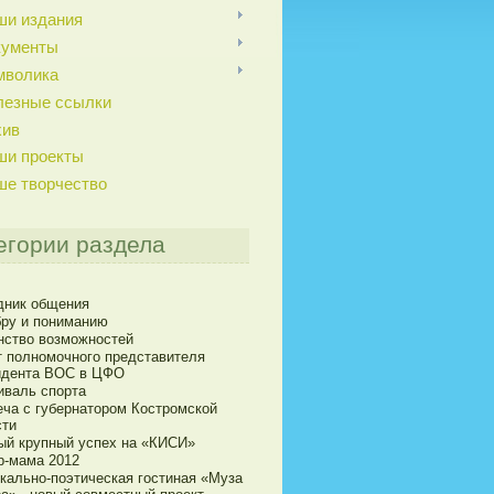
ши издания
кументы
мволика
лезные ссылки
хив
ши проекты
ше творчество
егории раздела
дник общения
бру и пониманию
нство возможностей
т полномочного представителя
идента ВОС в ЦФО
иваль спорта
еча с губернатором Костромской
сти
ый крупный успех на «КИСИ»
р-мама 2012
кально-поэтическая гостиная «Муза