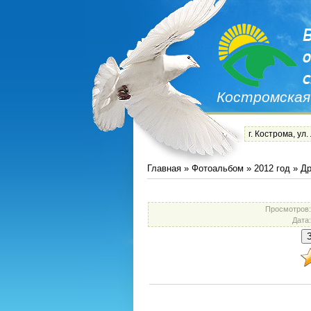
Костромская
г. Кострома, ул.
Главная
»
Фотоальбом
»
2012 год
»
Др
Просмотров
Дата