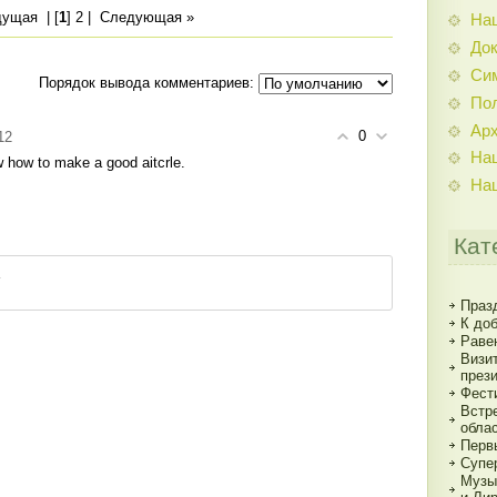
дущая
| [
1
]
2
|
Следующая »
На
До
Си
Порядок вывода комментариев:
По
Ар
0
12
На
 how to make a good aitcrle.
На
Кат
Праз
К до
Раве
Визи
през
Фест
Встр
обла
Перв
Супе
Музы