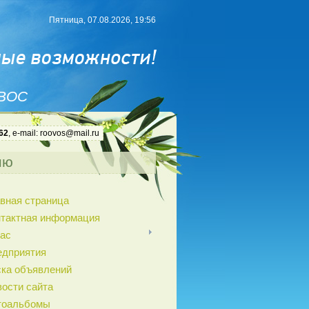
Пятница, 07.08.2026, 19:56
 ВОС
62
, e-mail: roovos@mail.ru
ню
вная страница
нтактная информация
ас
едприятия
ка объявлений
ости сайта
тоальбомы