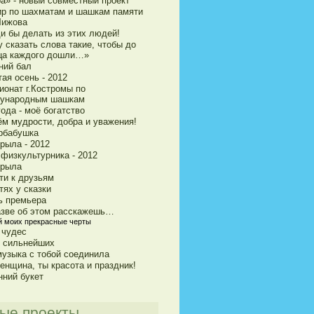
ра» - новый совместный проект
ир по шахматам и шашкам памяти
Чижова
и бы делать из этих людей!
 сказать слова такие, чтобы до
ца каждого дошли…»
ний бал
ая осень - 2012
ионат г.Костромы по
ународным шашкам
ода - моё богатство
ём мудрости, добра и уважения!
рбабушка
рыла - 2012
 физкультурника - 2012
крыла
ти к друзьям
тях у сказки
ь премьера
азве об этом расскажешь…
й моих прекрасные черты
 чудес
и сильнейших
музыка с тобой соединила
енщина, ты красота и праздник!
нний букет
ые проекты