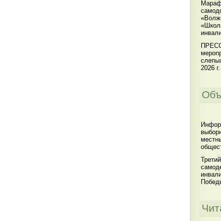
Мараф
самодо
«Волжс
«Школ
инвал
ПРЕСС
меропр
слепы
2026 г.
Объ
Инфор
выбор
местны
общест
Третий
самоде
инвал
Побед
Чит