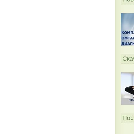
Ска
Пос