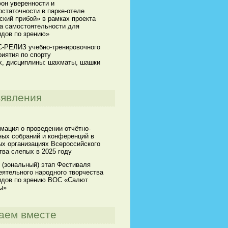
он уверенности и
статочности в парке-отеле
кий прибой» в рамках проекта
а самостоятельности для
идов по зрению»
-РЕЛИЗ учебно-тренировочного
иятия по спорту
х, дисциплины: шахматы, шашки
явления
мация о проведении отчётно-
ных собраний и конференций в
х организациях Всероссийского
ва слепых в 2025 году
 (зональный) этап Фестиваля
ятельного народного творчества
идов по зрению ВОС «Салют
ы»
аем вместе