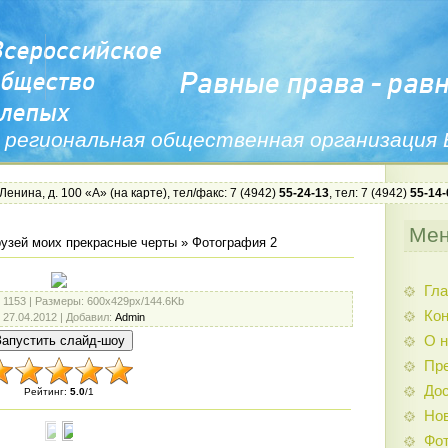
 региональная общественная организация
 Ленина, д. 100 «А» (
на карте
), тел/факс: 7 (4942)
55-24-13
, тел: 7 (4942)
55-14-
Ме
узей моих прекрасные черты
» Фотография 2
Гла
: 1153 |
Размеры
: 600x429px/144.6Kb
Ко
: 27.04.2012 |
Добавил
:
Admin
О н
Пр
Дос
Рейтинг
:
5.0
/
1
Нов
Фо