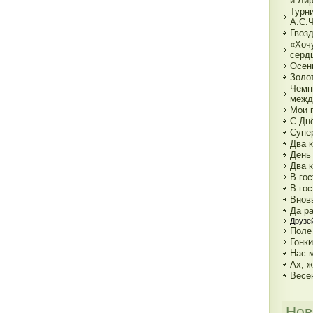
и Ли
Турн
А.С.
Гвозд
«Хочу
серд
Осен
Золот
Чемп
межд
Мои г
С Дн
Супе
Два к
День
Два 
В гос
В гос
Внов
Да р
Друзе
Поле
Гонк
Нас 
Ах, ж
Весе
Нов