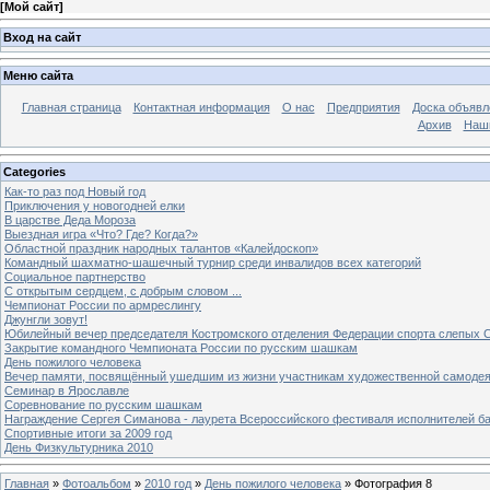
[
Мой сайт
]
Вход на сайт
Меню сайта
Главная страница
Контактная информация
О нас
Предприятия
Доска объявл
Архив
Наш
Categories
Как-то раз под Новый год
Приключения у новогодней елки
В царстве Деда Мороза
Выездная игра «Что? Где? Когда?»
Областной праздник народных талантов «Калейдоскоп»
Командный шахматно-шашечный турнир среди инвалидов всех категорий
Социальное партнерство
С открытым сердцем, с добрым словом ...
Чемпионат России по армреслингу
Джунгли зовут!
Юбилейный вечер председателя Костромского отделения Федерации спорта слепых С
Закрытие командного Чемпионата России по русским шашкам
День пожилого человека
Вечер памяти, посвящённый ушедшим из жизни участникам художественной самоде
Семинар в Ярославле
Соревнование по русским шашкам
Награждение Сергея Симанова - лаурета Всероссийского фестиваля исполнителей б
Спортивные итоги за 2009 год
День Физкультурника 2010
Главная
»
Фотоальбом
»
2010 год
»
День пожилого человека
» Фотография 8