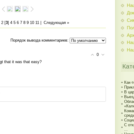
На
До
Си
2
[
3
]
4
5
6
7
8
9
10
11
|
Следующая »
По
Ар
Порядок вывода комментариев:
На
На
0
t that it was that easy?
Кат
Как-т
Прик
В ца
Выез
Обла
«Кал
Кома
сред
Соци
С от
...