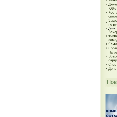
Чемп
Джун
Юбил
Кост
спор
Закр
по р
День 
Вече
жизн
само
Семи
Соре
Нагр
Всер
бард
Спорт
День
Нов