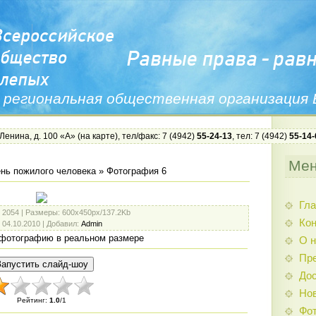
 региональная общественная организация
 Ленина, д. 100 «А» (
на карте
), тел/факс: 7 (4942)
55-24-13
, тел: 7 (4942)
55-14-
Ме
нь пожилого человека
» Фотография 6
Гла
: 2054 |
Размеры
: 600x450px/137.2Kb
Ко
: 04.10.2010 |
Добавил
:
Admin
фотографию в реальном размере
О н
Пр
Дос
Нов
Рейтинг
:
1.0
/
1
Фо