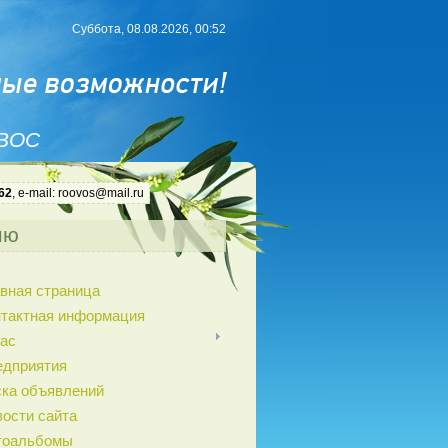
Суббота, 08.08.2026, 00:52
 ВОС
62
, e-mail: roovos@mail.ru
ню
вная страница
нтактная информация
ас
едприятия
ка объявлений
ости сайта
тоальбомы