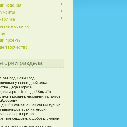
ши издания
кументы
мволика
лезные ссылки
хив
ши проекты
ше творчество
егории раздела
о раз под Новый год
лючения у новогодней елки
рстве Деда Мороза
дная игра «Что? Где? Когда?»
стной праздник народных талантов
ейдоскоп»
ндный шахматно-шашечный турнир
и инвалидов всех категорий
альное партнерство
крытым сердцем, с добрым словом