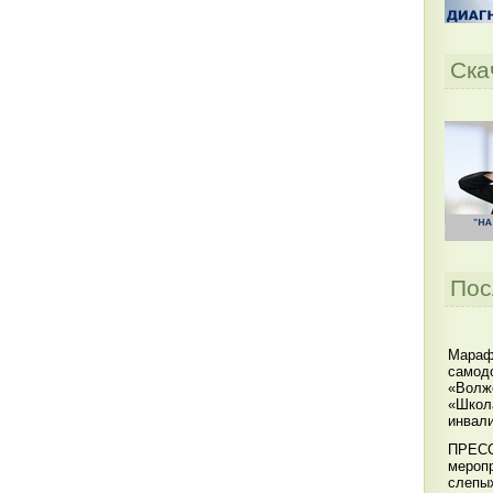
Ска
Пос
Мараф
самодо
«Волжс
«Школ
инвал
ПРЕСС
меропр
слепы