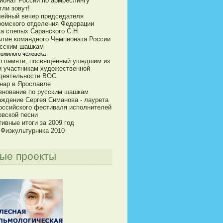
ионат России по армреслингу
гли зовут!
ейный вечер председателя
ромского отделения Федерации
та слепых Саранского С.Н.
ытие командного Чемпионата России
усским шашкам
пожилого человека
р памяти, посвящённый ушедшим из
и участникам художественной
деятельности ВОС
нар в Ярославле
внование по русским шашкам
аждение Сергея Симанова - лаурета
оссийского фестиваля исполнителей
овской песни
ивные итоги за 2009 год
 Физкультурника 2010
ые проекты