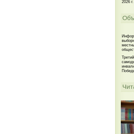
2026 г.
Объ
Инфор
выбор
местны
общест
Третий
самоде
инвал
Побед
Чит