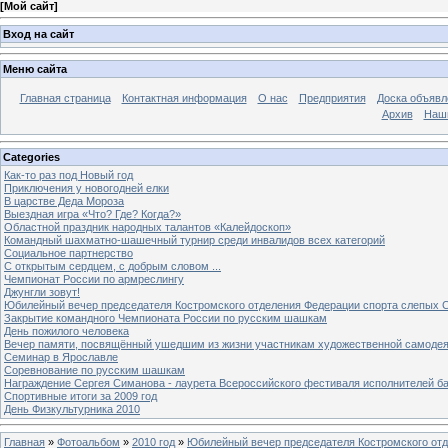
[
Мой сайт
]
Вход на сайт
Меню сайта
Главная страница
Контактная информация
О нас
Предприятия
Доска объявл
Архив
Наш
Categories
Как-то раз под Новый год
Приключения у новогодней елки
В царстве Деда Мороза
Выездная игра «Что? Где? Когда?»
Областной праздник народных талантов «Калейдоскоп»
Командный шахматно-шашечный турнир среди инвалидов всех категорий
Социальное партнерство
С открытым сердцем, с добрым словом ...
Чемпионат России по армреслингу
Джунгли зовут!
Юбилейный вечер председателя Костромского отделения Федерации спорта слепых С
Закрытие командного Чемпионата России по русским шашкам
День пожилого человека
Вечер памяти, посвящённый ушедшим из жизни участникам художественной самоде
Семинар в Ярославле
Соревнование по русским шашкам
Награждение Сергея Симанова - лаурета Всероссийского фестиваля исполнителей б
Спортивные итоги за 2009 год
День Физкультурника 2010
Главная
»
Фотоальбом
»
2010 год
»
Юбилейный вечер председателя Костромского отд