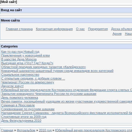
[
Мой сайт
]
Вход на сайт
Меню сайта
Главная страница
Контактная информация
О нас
Предприятия
Доска объявл
Архив
Наш
Categories
Как-то раз под Новый год
Приключения у новогодней елки
В царстве Деда Мороза
Выездная игра «Что? Где? Когда?»
Областной праздник народных талантов «Калейдоскоп»
Командный шахматно-шашечный турнир среди инвалидов всех категорий
Социальное партнерство
С открытым сердцем, с добрым словом ...
Чемпионат России по армреслингу
Джунгли зовут!
Юбилейный вечер председателя Костромского отделения Федерации спорта слепых С
Закрытие командного Чемпионата России по русским шашкам
День пожилого человека
Вечер памяти, посвящённый ушедшим из жизни участникам художественной самоде
Семинар в Ярославле
Соревнование по русским шашкам
Награждение Сергея Симанова - лаурета Всероссийского фестиваля исполнителей б
Спортивные итоги за 2009 год
День Физкультурника 2010
Главная
»
Фотоальбом
»
2010 год
»
Юбилейный вечер председателя Костромского отд