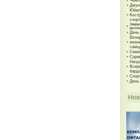
Чемп
Джун
Юбил
Кост
спор
Закры
русск
День
Вече
жизн
само
Семи
Соре
Нагр
Всер
бард
Спорт
День
Нов