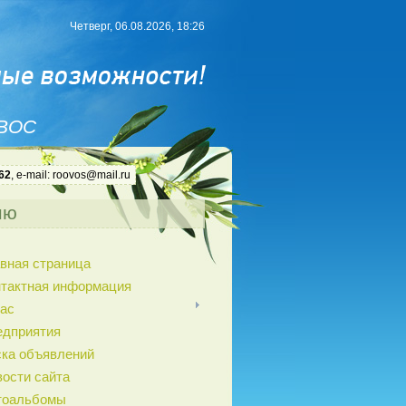
Четверг, 06.08.2026, 18:26
 ВОС
62
, e-mail: roovos@mail.ru
ню
вная страница
нтактная информация
ас
едприятия
ка объявлений
ости сайта
тоальбомы