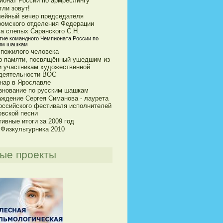
ионат России по армреслингу
гли зовут!
ейный вечер председателя
ромского отделения Федерации
та слепых Саранского С.Н.
тие командного Чемпионата России по
им шашкам
 пожилого человека
р памяти, посвящённый ушедшим из
и участникам художественной
деятельности ВОС
нар в Ярославле
внование по русским шашкам
аждение Сергея Симанова - лаурета
оссийского фестиваля исполнителей
овской песни
ивные итоги за 2009 год
 Физкультурника 2010
ые проекты