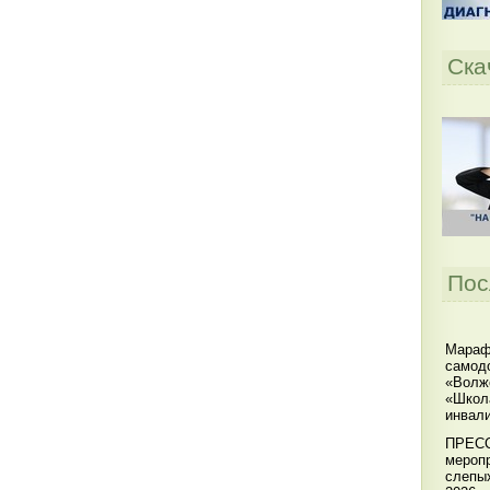
Ска
Пос
Мараф
самодо
«Волжс
«Школ
инвал
ПРЕСС
меропр
слепы