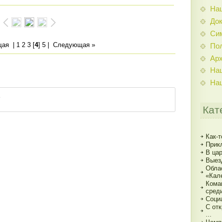
На
До
Си
щая
|
1
2
3
[
4
]
5
|
Следующая »
По
Ар
На
На
Кат
Как-т
Прик
В ца
Выез
Обла
«Кал
Кома
сред
Соци
С от
...