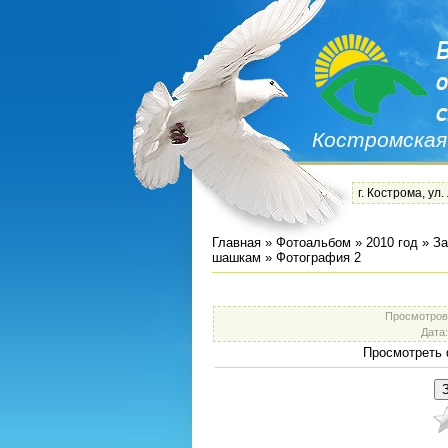
Костромская
г. Кострома, ул.
Главная
»
Фотоальбом
»
2010 год
»
За
шашкам
» Фотография 2
Просмотров
Дата
Просмотреть 