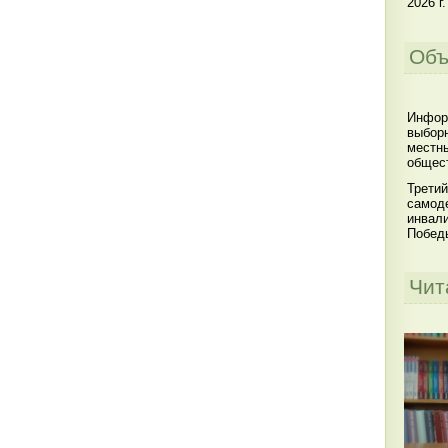
2026 г.
Объ
Инфор
выбор
местны
общест
Третий
самоде
инвал
Побед
Чит