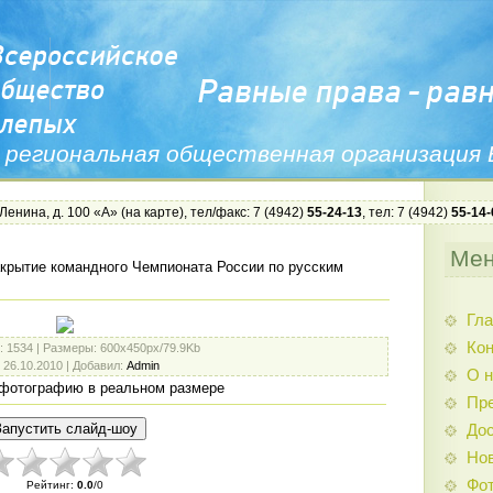
 региональная общественная организация
 Ленина, д. 100 «А» (
на карте
), тел/факс: 7 (4942)
55-24-13
, тел: 7 (4942)
55-14-
Ме
крытие командного Чемпионата России по русским
Гла
Ко
: 1534 |
Размеры
: 600x450px/79.9Kb
: 26.10.2010 |
Добавил
:
Admin
О н
фотографию в реальном размере
Пр
Дос
Нов
Фо
Рейтинг
:
0.0
/
0