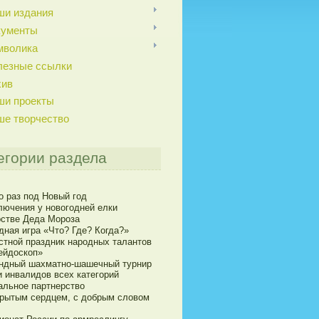
ши издания
кументы
мволика
лезные ссылки
хив
ши проекты
ше творчество
егории раздела
о раз под Новый год
лючения у новогодней елки
рстве Деда Мороза
дная игра «Что? Где? Когда?»
стной праздник народных талантов
ейдоскоп»
ндный шахматно-шашечный турнир
и инвалидов всех категорий
альное партнерство
крытым сердцем, с добрым словом