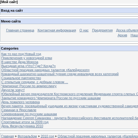
[
Мой сайт
]
Вход на сайт
Меню сайта
Главная страница
Контактная информация
О нас
Предприятия
Доска объявл
Архив
Наш
Categories
Как-то раз под Новый год
Приключения у новогодней елки
В царстве Деда Мороза
Выездная игра «Что? Где? Когда?»
Областной праздник народных талантов «Калейдоскоп»
Командный шахматно-шашечный турнир среди инвалидов всех категорий
Социальное партнерство
С открытым сердцем, с добрым словом ...
Чемпионат России по армреслингу
Джунгли зовут!
Юбилейный вечер председателя Костромского отделения Федерации спорта слепых С
Закрытие командного Чемпионата России по русским шашкам
День пожилого человека
Вечер памяти, посвящённый ушедшим из жизни участникам художественной самоде
Семинар в Ярославле
Соревнование по русским шашкам
Награждение Сергея Симанова - лаурета Всероссийского фестиваля исполнителей б
Спортивные итоги за 2009 год
День Физкультурника 2010
Главная
»
Фотоальбом
»
2010 год
»
Областной праздник народных талантов «Калейдо