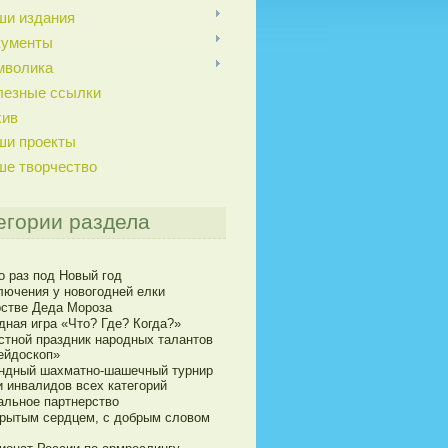
ши издания
кументы
мволика
лезные ссылки
хив
ши проекты
ше творчество
егории раздела
о раз под Новый год
лючения у новогодней елки
рстве Деда Мороза
дная игра «Что? Где? Когда?»
стной праздник народных талантов
ейдоскоп»
ндный шахматно-шашечный турнир
и инвалидов всех категорий
альное партнерство
крытым сердцем, с добрым словом