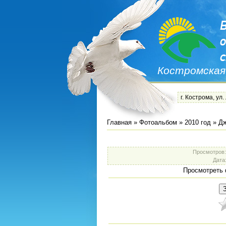
Костромская
г. Кострома, ул.
Главная
»
Фотоальбом
»
2010 год
»
Дж
Просмотров
Дата
Просмотреть 