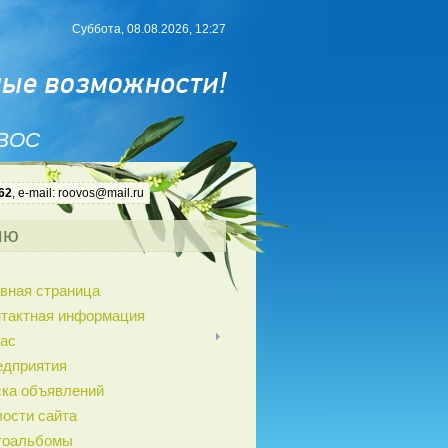
Суббота, 08.08.2026, 12:27
 ВОС
62
, e-mail: roovos@mail.ru
ню
вная страница
нтактная информация
ас
едприятия
ка объявлений
ости сайта
тоальбомы