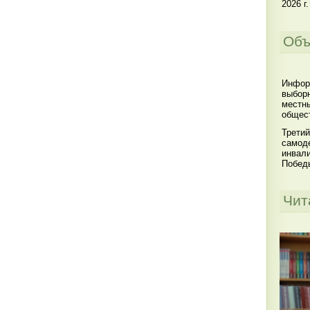
2026 г.
Объ
Инфор
выбор
местны
общест
Третий
самоде
инвал
Побед
Чит