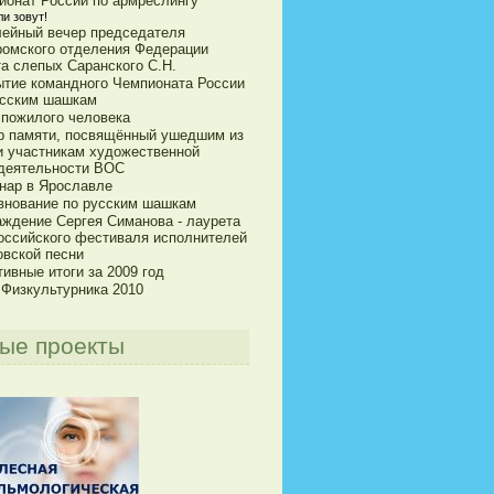
ионат России по армреслингу
и зовут!
ейный вечер председателя
ромского отделения Федерации
та слепых Саранского С.Н.
ытие командного Чемпионата России
усским шашкам
 пожилого человека
р памяти, посвящённый ушедшим из
и участникам художественной
деятельности ВОС
нар в Ярославле
внование по русским шашкам
аждение Сергея Симанова - лаурета
оссийского фестиваля исполнителей
овской песни
ивные итоги за 2009 год
 Физкультурника 2010
ые проекты