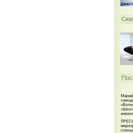
Ска
Пос
Мараф
самодо
«Волжс
«Школ
инвал
ПРЕСС
меропр
слепы