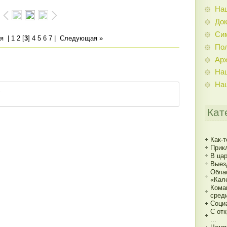
На
До
Си
я
|
1
2
[
3
]
4
5
6
7
|
Следующая »
По
Ар
На
На
Кат
Как-т
Прик
В ца
Выез
Обла
«Кал
Кома
сред
Соци
С от
...