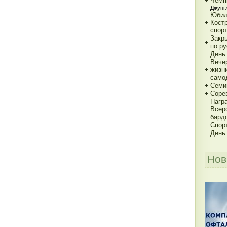
Чемп
Джунгл
Юбил
Кост
спор
Закр
по р
День
Вече
жизн
само
Семи
Соре
Нагр
Всер
бард
Спорт
День
Нов