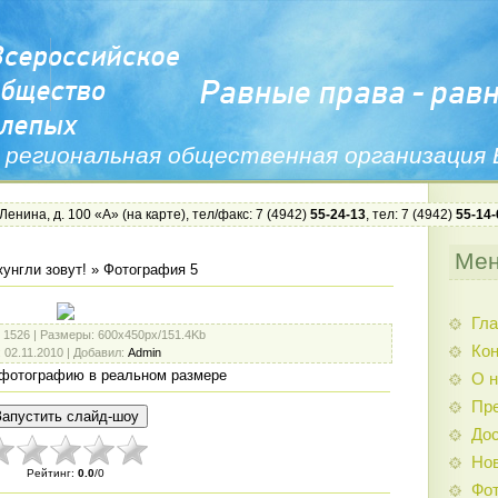
 региональная общественная организация
 Ленина, д. 100 «А» (
на карте
), тел/факс: 7 (4942)
55-24-13
, тел: 7 (4942)
55-14-
Ме
унгли зовут!
» Фотография 5
Гла
: 1526 |
Размеры
: 600x450px/151.4Kb
Ко
: 02.11.2010 |
Добавил
:
Admin
фотографию в реальном размере
О н
Пр
Дос
Нов
Рейтинг
:
0.0
/
0
Фо