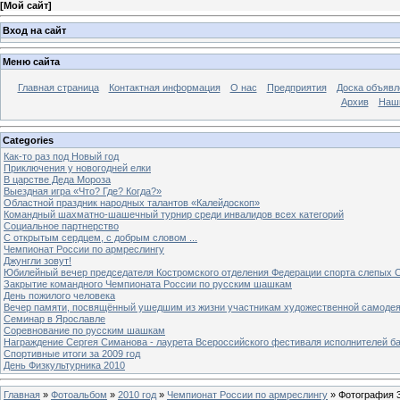
[
Мой сайт
]
Вход на сайт
Меню сайта
Главная страница
Контактная информация
О нас
Предприятия
Доска объявл
Архив
Наш
Categories
Как-то раз под Новый год
Приключения у новогодней елки
В царстве Деда Мороза
Выездная игра «Что? Где? Когда?»
Областной праздник народных талантов «Калейдоскоп»
Командный шахматно-шашечный турнир среди инвалидов всех категорий
Социальное партнерство
С открытым сердцем, с добрым словом ...
Чемпионат России по армреслингу
Джунгли зовут!
Юбилейный вечер председателя Костромского отделения Федерации спорта слепых С
Закрытие командного Чемпионата России по русским шашкам
День пожилого человека
Вечер памяти, посвящённый ушедшим из жизни участникам художественной самоде
Семинар в Ярославле
Соревнование по русским шашкам
Награждение Сергея Симанова - лаурета Всероссийского фестиваля исполнителей б
Спортивные итоги за 2009 год
День Физкультурника 2010
Главная
»
Фотоальбом
»
2010 год
»
Чемпионат России по армреслингу
» Фотография 