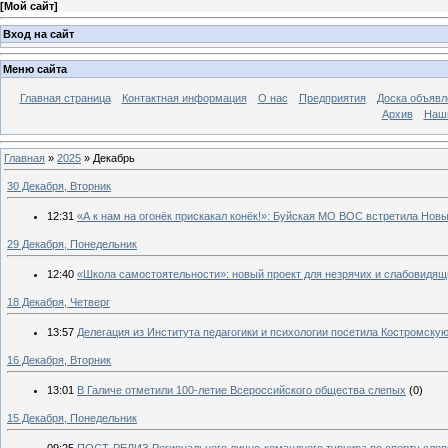
[
Мой сайт
]
Вход на сайт
Меню сайта
Главная страница
Контактная информация
О нас
Предприятия
Доска объявл
Архив
Наш
Главная
»
2025
»
Декабрь
30 Декабря, Вторник
12:31
«А к нам на огонёк прискакал конёк!»: Буйская МО ВОС встретила Новы
29 Декабря, Понедельник
12:40
«Школа самостоятельности»: новый проект для незрячих и слабовидящ
18 Декабря, Четверг
13:57
Делегация из Института педагогики и психологии посетила Костромск
16 Декабря, Вторник
13:01
В Галиче отметили 100-летие Всероссийского общества слепых
(0)
15 Декабря, Понедельник
09:25
ПОСТ-РЕЛИЗ Регионального лично-командного турнира по спорту слепы