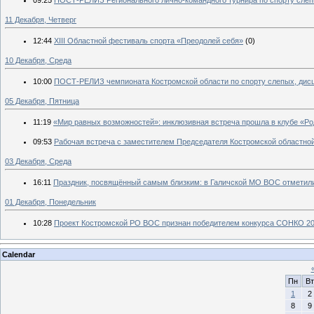
11 Декабря, Четверг
12:44
XIII Областной фестиваль спорта «Преодолей себя»
(0)
10 Декабря, Среда
10:00
ПОСТ-РЕЛИЗ чемпионата Костромской области по спорту слепых, дисц
05 Декабря, Пятница
11:19
«Мир равных возможностей»: инклюзивная встреча прошла в клубе «Ро
09:53
Рабочая встреча с заместителем Председателя Костромской областно
03 Декабря, Среда
16:11
Праздник, посвящённый самым близким: в Галичской МО ВОС отметил
01 Декабря, Понедельник
10:28
Проект Костромской РО ВОС признан победителем конкурса СОНКО 20
Calendar
Пн
Вт
1
2
8
9