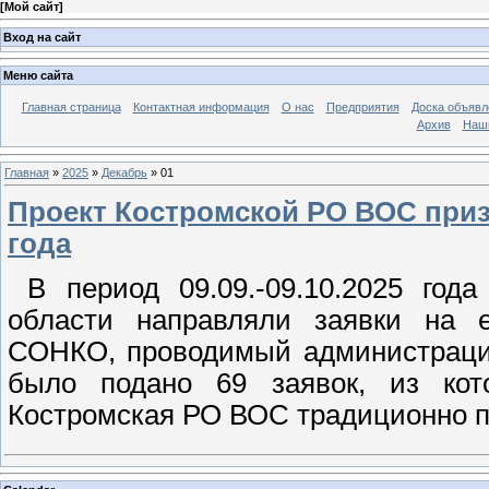
[
Мой сайт
]
Вход на сайт
Меню сайта
Главная страница
Контактная информация
О нас
Предприятия
Доска объявл
Архив
Наш
Главная
»
2025
»
Декабрь
»
01
Проект Костромской РО ВОС приз
года
В период 09.09.-09.10.2025 года
области направляли заявки на е
СОНКО, проводимый администрацие
было подано 69 заявок, из кот
Костромская РО ВОС традиционно пр