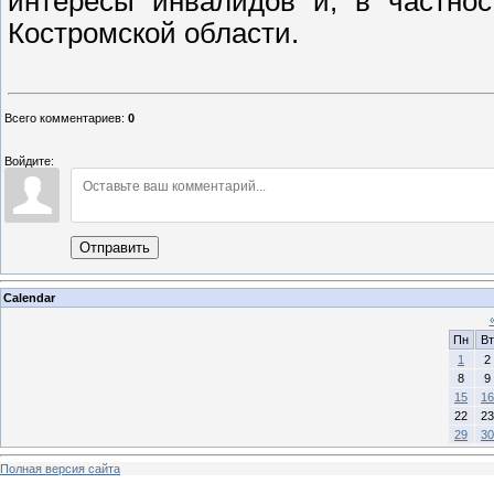
интересы инвалидов и, в частнос
Костромской области.
Всего комментариев
:
0
Войдите:
Отправить
Calendar
Пн
Вт
1
2
8
9
15
16
22
23
29
30
Полная версия сайта