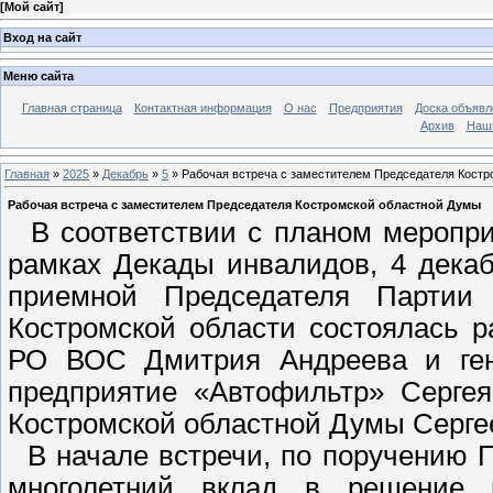
[
Мой сайт
]
Вход на сайт
Меню сайта
Главная страница
Контактная информация
О нас
Предприятия
Доска объявл
Архив
Наш
Главная
»
2025
»
Декабрь
»
5
» Рабочая встреча с заместителем Председателя Кост
Рабочая встреча с заместителем Председателя Костромской областной Думы
В соответствии с планом меропри
рамках Декады инвалидов, 4 дека
приемной Председателя Партии
Костромской области состоялась р
РО ВОС Дмитрия Андреева и ген
предприятие «Автофильтр» Сергея
Костромской областной Думы Серг
В начале встречи, по поручению П
многолетний вклад в решение 