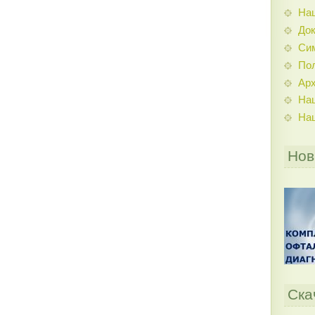
На
До
Си
По
Ар
На
На
Нов
Ска