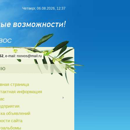
Четверг, 06.08.2026, 12:37
 ВОС
62
, e-mail: roovos@mail.ru
ню
вная страница
нтактная информация
ас
едприятия
ка объявлений
ости сайта
тоальбомы