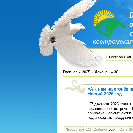
Костромская
г. Кострома, ул.
Главная
»
2025
»
Декабрь
»
30
«А к нам на огонёк 
Новый 2026 год
27 декабря 2025 года в
посвященное встрече Н
собрались самые активн
год и создать праздничн
Просмотров:
120
|
Добавил:
vos44
|
Дата:
30