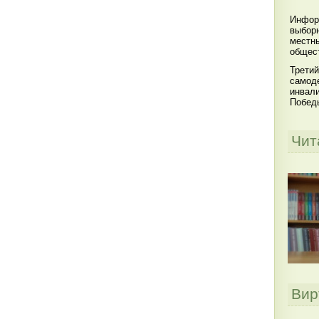
Инфор
выбор
местны
общест
Третий
самоде
инвал
Побед
Чит
Вир