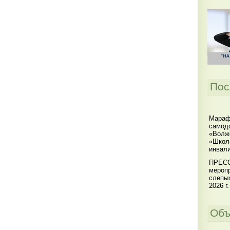
Пос
Мараф
самодо
«Волжс
«Школ
инвал
ПРЕСС
меропр
слепы
2026 г.
Объ