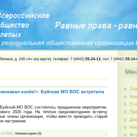
 региональная общественная организация
 Ленина, д. 100 «А» (
на карте
), тел/факс: 7 (4942)
55-24-13
, тел: 7 (4942)
55-14-
Ме
Гла
прискакал конёк!»: Буйская МО ВОС встретила
Ко
О н
 Буйской МО ВОС состоялось праздничное мероприятие,
ового 2026 года. На тёплую предновогоднюю встречу
Пр
ые члены организации, чтобы вместе проводить старый
Дос
ое настроение.
Нов
.12.2025
|
Комментарии (0)
Фо