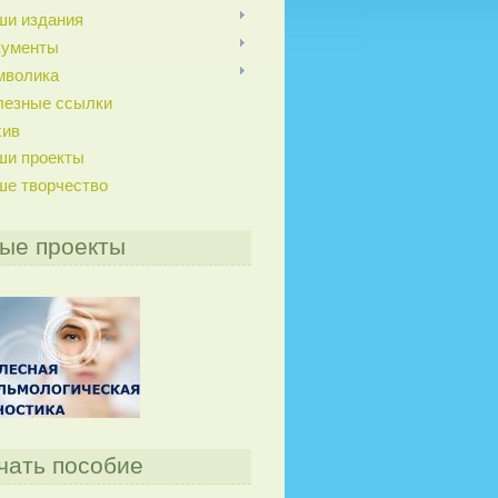
ши издания
кументы
мволика
лезные ссылки
хив
ши проекты
ше творчество
ые проекты
чать пособие