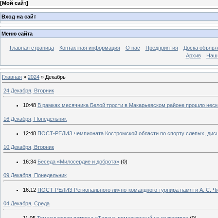
[
Мой сайт
]
Вход на сайт
Меню сайта
Главная страница
Контактная информация
О нас
Предприятия
Доска объявл
Архив
Наш
Главная
»
2024
»
Декабрь
24 Декабря, Вторник
10:48
В рамках месячника Белой трости в Макарьевском районе прошло нес
16 Декабря, Понедельник
12:48
ПОСТ-РЕЛИЗ чемпионата Костромской области по спорту слепых, дисц
10 Декабря, Вторник
16:34
Беседа «Милосердие и доброта»
(0)
09 Декабря, Понедельник
16:12
ПОСТ-РЕЛИЗ Регионального лично-командного турнира памяти А. С. Чи
04 Декабря, Среда
11:05
Тематическая встреча «Талант, помноженный на мужество»
(0)