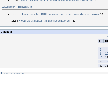
02 Декабря, Понедельник
15:51
В Нерехтской МО ВОС подвели итоги месячника «Белая трость»
(0)
15:38
К юбилею Зинаиды Гиппиус посвящается…
(0)
Calendar
Пн
Вт
2
3
9
10
16
17
23
24
30
31
Полная версия сайта