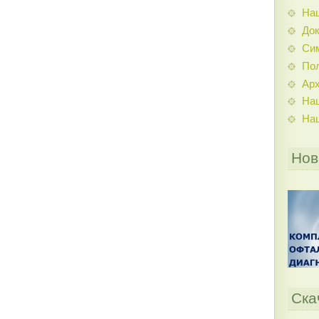
На
До
Си
По
Ар
На
На
Нов
Ска