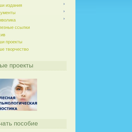
ши издания
кументы
мволика
лезные ссылки
хив
ши проекты
ше творчество
ые проекты
чать пособие