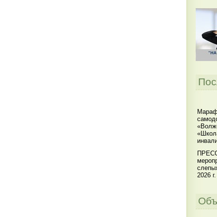
Пос
Мараф
самодо
«Волжс
«Школ
инвал
ПРЕСС
меропр
слепы
2026 г.
Объ