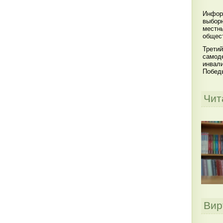
Инфор
выбор
местны
общест
Третий
самоде
инвал
Побед
Чит
Вир