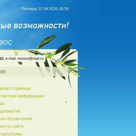
Пятница, 07.08.2026, 00:59
 ВОС
62
, e-mail: roovos@mail.ru
ню
вная страница
нтактная информация
ас
едприятия
ка объявлений
ости сайта
тоальбомы