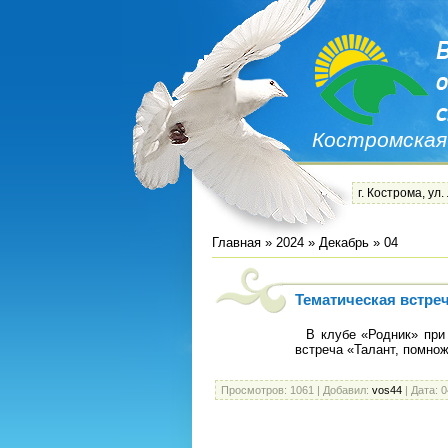
Костромская
г. Кострома, ул.
Главная
»
2024
»
Декабрь
»
04
Тематическая встре
В клубе «Родник» при 
встреча «Талант, помно
Просмотров:
1061
|
Добавил:
vos44
|
Дата:
0