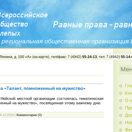
 региональная общественная организация
 Ленина, д. 100 «А» (
на карте
), тел/факс: 7 (4942)
55-24-13
, тел: 7 (4942)
55-14-
Ме
Гла
ча «Талант, помноженный на мужество»
Ко
Нейской местной организации состоялась тематическая
О н
женный на мужество», посвященная этому важному дню.
Пр
Дос
4.12.2024
|
Комментарии (0)
Нов
Фо