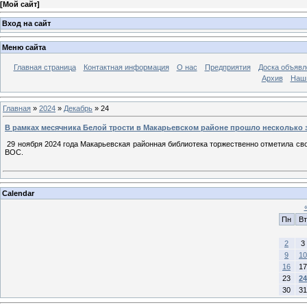
[
Мой сайт
]
Вход на сайт
Меню сайта
Главная страница
Контактная информация
О нас
Предприятия
Доска объявл
Архив
Наш
Главная
»
2024
»
Декабрь
»
24
В рамках месячника Белой трости в Макарьевском районе прошло несколько
29 ноября 2024 года Макарьевская районная библиотека торжественно отметила св
ВОС.
Calendar
Пн
Вт
2
3
9
10
16
17
23
24
30
31