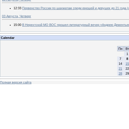
12:33
Первенство России по шахматам среди юношей и девушек до 21 года (сп
03 Августа, Четверг
15:00
В Нерехтской МО ВОС прошел литературный вечер «Андрею Дементьев
Calendar
Пн
Вт
1
7
8
14
15
21
22
28
29
Полная версия сайта