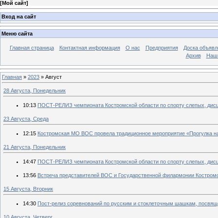
[
Мой сайт
]
Вход на сайт
Меню сайта
Главная страница
Контактная информация
О нас
Предприятия
Доска объявл
Архив
Наш
Главная
»
2023
»
Август
28 Августа, Понедельник
10:13
ПОСТ-РЕЛИЗ чемпионата Костромской области по спорту слепых, дисц
23 Августа, Среда
12:15
Костромская МО ВОС провела традиционное мероприятие «Прогулка на
21 Августа, Понедельник
14:47
ПОСТ-РЕЛИЗ чемпионата Костромской области по спорту слепых, дисци
13:56
Встреча представителей ВОС и Государственной филармонии Костромс
15 Августа, Вторник
14:30
Пост-релиз соревнований по русским и стоклеточным шашкам, посвящё
10 Августа, Четверг