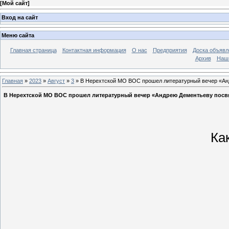
[
Мой сайт
]
Вход на сайт
Меню сайта
Главная страница
Контактная информация
О нас
Предприятия
Доска объявл
Архив
Наш
Главная
»
2023
»
Август
»
3
» В Нерехтской МО ВОС прошел литературный вечер «Ан
В Нерехтской МО ВОС прошел литературный вечер «Андрею Дементьеву посвя
Как