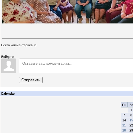
Всего комментариев
:
0
Войдите:
Отправить
Calendar
Пн
Вт
1
7
8
14
15
21
22
28
29