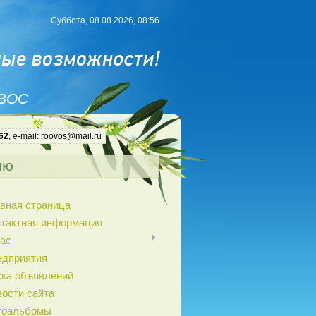
Суббота, 08.08.2026, 08:56
 ВОС
62
, e-mail: roovos@mail.ru
ню
вная страница
нтактная информация
ас
едприятия
ка объявлений
ости сайта
тоальбомы