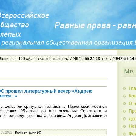
 региональная общественная организация
 Ленина, д. 100 «А» (
на карте
), тел/факс: 7 (4942)
55-24-13
, тел: 7 (4942)
55-14-
Ме
Гла
ОС прошел литературный вечер «Андрею
Ко
тся...»
О н
чалась литературная гостиная в Нерехтской местной
вященная 95-летию со дня рождения Советского и
Пр
о- и телеведущего, поэта-песенника Андрея Дмитриевича
Дос
Нов
.08.2023
|
Комментарии (0)
Фо