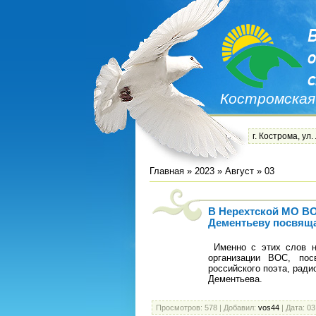
Костромская
г. Кострома, ул.
Главная
»
2023
»
Август
»
03
В Нерехтской МО В
Дементьеву посвящае
Именно с этих слов на
организации ВОС, пос
российского поэта, ради
Дементьева.
Просмотров:
578
|
Добавил:
vos44
|
Дата:
03