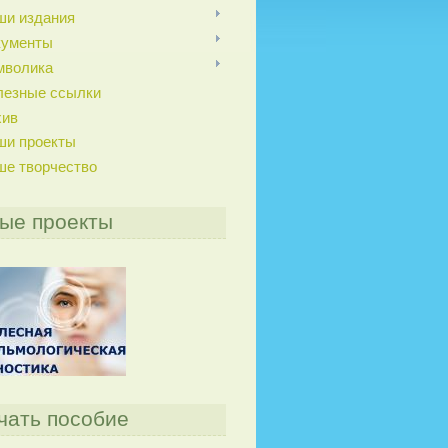
ши издания
кументы
мволика
лезные ссылки
хив
ши проекты
ше творчество
ые проекты
чать пособие