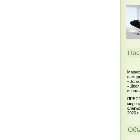
Пос
Мараф
самодо
«Волжс
«Школ
инвал
ПРЕСС
меропр
слепы
2026 г.
Объ