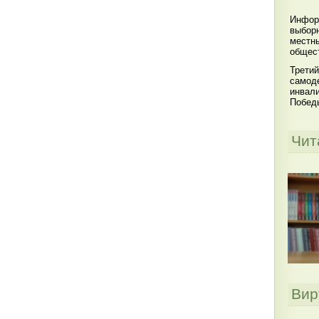
Инфор
выбор
местны
общест
Третий
самоде
инвал
Побед
Чит
Вир