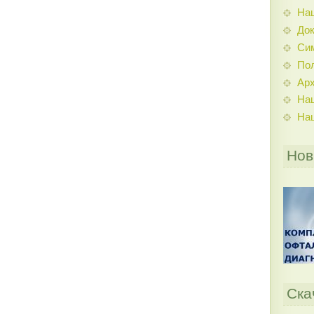
На
До
Си
По
Ар
На
На
Нов
Ска