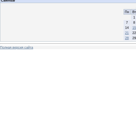
Calendar
Пн
Вт
1
7
8
14
15
21
22
28
29
Полная версия сайта