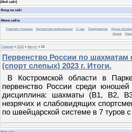
[
Мой сайт
]
Вход на сайт
Меню сайта
Главная страница
Контактная информация
О нас
Предприятия
Доска объявл
Архив
Наш
Главная
»
2023
»
Август
»
10
Первенство России по шахматам 
(спорт слепых) 2023 г. Итоги.
В Костромcкой области в Парке
первенство России среди юношей 
дисциплина: шахматы (В1, В2, В3
незрячих и слабовидящих спортсмен
по швейцарской системе в 7 туров 