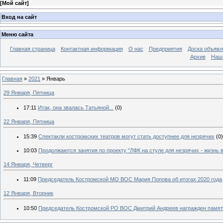
[
Мой сайт
]
Вход на сайт
Меню сайта
Главная страница
Контактная информация
О нас
Предприятия
Доска объявл
Архив
Наш
Главная
»
2021
»
Январь
29 Января, Пятница
17:11
Итак, она звалась Татьяной...
(0)
22 Января, Пятница
15:39
Спектакли костромских театров могут стать доступнее для незрячих
(0)
10:03
Продолжаются занятия по проекту "ЛФК на стуле для незрячих - жизнь 
14 Января, Четверг
11:09
Председатель Костромской МО ВОС Мария Попова об итогах 2020 года
12 Января, Вторник
10:50
Председатель Костромской РО ВОС Дмитрий Андреев награжден памят