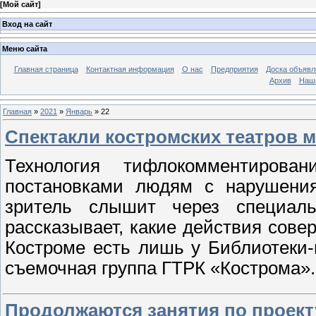
[
Мой сайт
]
Вход на сайт
Меню сайта
Главная страница
Контактная информация
О нас
Предприятия
Доска объявл
Архив
Наш
Главная
»
2021
»
Январь
»
22
Спектакли костромских театров м
Технология тифлокомментирова
постановками людям с нарушения
зритель слышит через специал
рассказывает, какие действия сове
Костроме есть лишь у Библиотеки-
съемочная группа ГТРК «Кострома
Продолжаются занятия по проекту