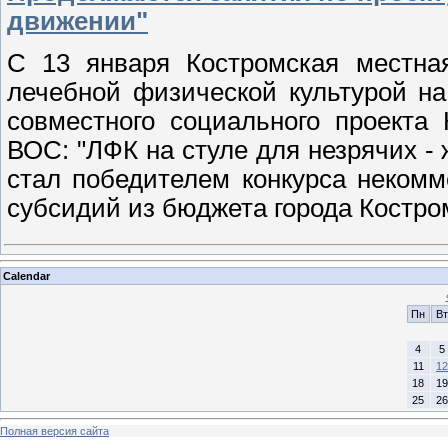
движении"
С 13 января Костромская местна
лечебной физической культурой н
совместного социального проект
ВОС: "ЛФК на стуле для незрячих - 
стал победителем конкурса некомм
субсидий из бюджета города Костро
Calendar
Пн
Вт
4
5
11
12
18
19
25
26
Полная версия сайта