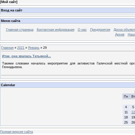
[
Мой сайт
]
Вход на сайт
Меню сайта
Главная страница
Контактная информация
О нас
Предприятия
Доска объявл
Архив
Наш
Главная
»
2021
»
Январь
»
29
Итак, она звалась Татьяной...
Такими словами началось мероприятие для активистов Галичской местной ор
Геннадьевна.
Calendar
Пн
Вт
4
5
11
12
18
19
25
26
Полная версия сайта