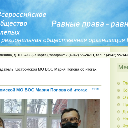
 региональная общественная организация
 Ленина, д. 100 «А» (
на карте
), тел/факс: 7 (4942)
55-24-13
, тел: 7 (4942)
55-14-
Ме
едатель Костромской МО ВОС Мария Попова об итогах
Гл
омской МО ВОС Мария Попова об итогах
11:09
Ко
О 
Пр
До
Но
Фо