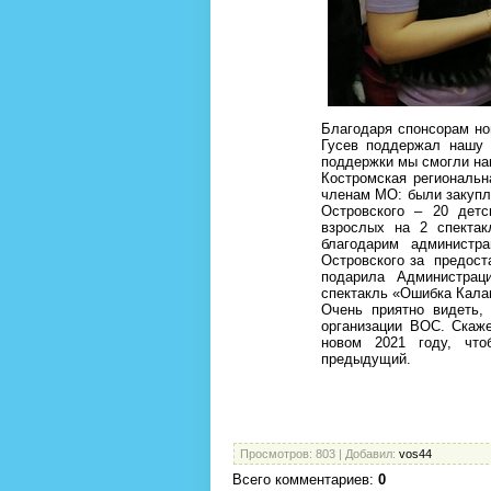
Благодаря спонсорам но
Гусев поддержал нашу 
поддержки мы смогли на
Костромская региональн
членам МО: были закупле
Островского – 20 дет
взрослых на 2 спекта
благодарим администр
Островского за предост
подарила Администра
спектакль «Ошибка Кал
Очень приятно видеть,
организации ВОС. Ска
новом 2021 году, чт
предыдущий.
Просмотров
: 803 |
Добавил
:
vos44
Всего комментариев
:
0