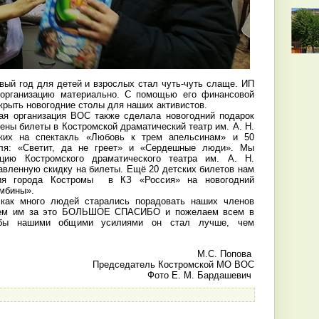
вый год для детей и взрослых стал чуть-чуть слаще. ИП
организацию материально. С помощью его финансовой
крыть новогодние столы для наших активистов.
ая организация ВОС также сделала новогодний подарок
ны билеты в Костромской драматический театр им. А. Н.
ских на спектакль «Любовь к трем апельсинам» и 50
кля: «Светит, да не греет» и «Сердешные люди». Мы
ацию Костромского драматического театра им. А. Н.
авленную скидку на билеты. Ещё 20 детских билетов нам
ция города Костромы в КЗ «Россия» на новогодний
амбины».
 как много людей старались порадовать наших членов
жем им за это БОЛЬШОЕ СПАСИБО и пожелаем всем в
обы нашими общими усилиями он стал лучше, чем
М.С. Попова
Председатель Костромской МО ВОС
Фото Е. М. Бардашевич