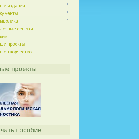
ши издания
кументы
мволика
лезные ссылки
хив
ши проекты
ше творчество
вые проекты
чать пособие