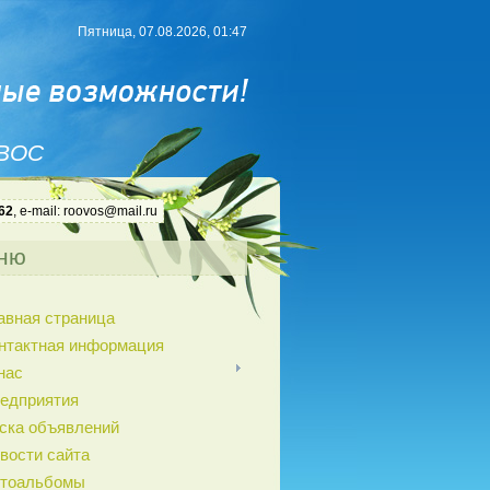
Пятница, 07.08.2026, 01:47
 ВОС
62
, e-mail: roovos@mail.ru
ню
авная страница
нтактная информация
нас
едприятия
ска объявлений
вости сайта
тоальбомы