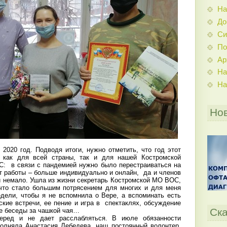
На
До
Си
По
Ар
На
На
Но
2020 год. Подводя итоги, нужно отметить, что год этот
 как для всей страны, так и для нашей Костромской
С: в связи с пандемией нужно было перестраиваться на
т работы – больше индивидуально и онлайн, да и членов
и немало. Ушла из жизни секретарь Костромской МО ВОС,
что стало большим потрясением для многих и для меня
едели, чтобы я не вспомнила о Вере, а вспоминать есть
ские встречи, ее пение и игра в спектаклях, обсуждение
Ска
ые беседы за чашкой чая…
еред и не дает расслабляться. В июле обязанности
олняла Анастасия Лебедева, наш постоянный волонтер,