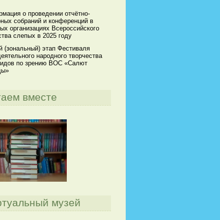
мация о проведении отчётно-
ных собраний и конференций в
ых организациях Всероссийского
тва слепых в 2025 году
й (зональный) этап Фестиваля
еятельного народного творчества
идов по зрению ВОС «Салют
ды»
таем вместе
ртуальный музей