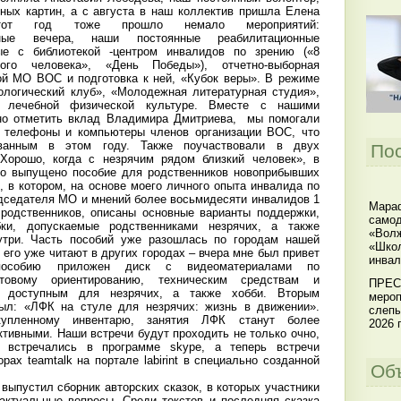
ьных картин, а с августа в наш коллектив пришла Елена
тот год тоже прошло немало мероприятий:
рные вечера, наши постоянные реабилитационные
ые с библиотекой -центром инвалидов по зрению («8
ого человека», «День Победы»), отчетно-выборная
й МО ВОС и подготовка к ней, «Кубок веры». В режиме
ологический клуб», «Молодежная литературная студия»,
о лечебной физической культуре. Вместе с нашими
жно отметить вклад Владимира Дмитриева, мы помогали
 телефоны и компьютеры членов организации ВОС, что
ованным в этом году. Также поучаствовали в двух
По
«Хорошо, когда с незрячим рядом близкий человек», в
ло выпущено пособие для родственников новоприбывших
 в котором, на основе моего личного опыта инвалида по
едседателя МО и мнений более восьмидесяти инвалидов 1
Мараф
 родственников, описаны основные варианты поддержки,
самод
ки, допускаемые родственниками незрячих, а также
«Волж
утри. Часть пособий уже разошлась по городам нашей
«Школ
о его уже читают в других городах – вчера мне был привет
инвал
особию приложен диск с видеоматериалами по
ытовому ориентированию, техническим средствам и
ПРЕС
, доступным для незрячих, а также хобби. Вторым
мероп
ыл: «ЛФК на стуле для незрячих: жизнь в движении».
слепы
акупленному инвентарю, занятия ЛФК станут более
2026 г
тивными. Наши встречи будут проходить не только очно,
встречались в программе skype, а теперь встречи
рах teamtalk на портале labirint в специально созданной
Об
выпустил сборник авторских сказок, в которых участники
ктуальные вопросы. Среди текстов и последняя сказка