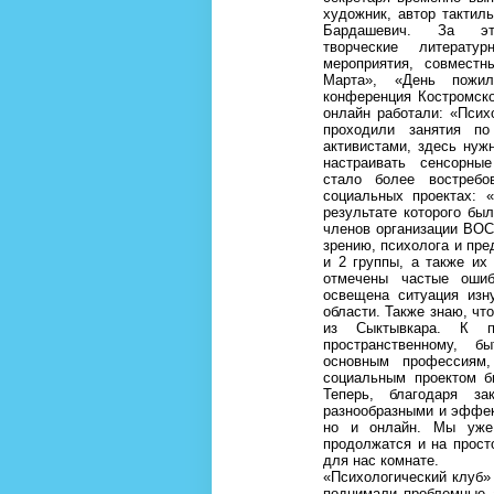
художник, автор тактил
Бардашевич. За э
творческие литерату
мероприятия, совместн
Марта», «День пожил
конференция Костромско
онлайн работали: «Псих
проходили занятия п
активистами, здесь ну
настраивать сенсорные
стало более востреб
социальных проектах: 
результате которого бы
членов организации ВОС,
зрению, психолога и пр
и 2 группы, а также их
отмечены частые ошиб
освещена ситуация изн
области. Также знаю, чт
из Сыктывкара. К п
пространственному, б
основным профессиям
социальным проектом б
Теперь, благодаря з
разнообразными и эффек
но и онлайн. Мы уже 
продолжатся и на просто
для нас комнате.
«Психологический клуб» 
поднимали проблемные а