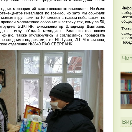
Инфор
годних мероприятий также несколько изменился. Не было
выбор
отеке-центре инвалидов по зрению, но зато мы собирали
местн
я малыми группами по 10 человек в нашем небольшом, но
общес
 провели молодежное собрание и встречу тех, кому за 50,
отрудник БЦКПИР, аккомпаниатор Владимир Дмитриев,
Трети
годнюю игру «Угадай мелодию». Большинство наших
самод
 кризис, также откликнулись и согласились порадовать
инвал
новогодними подарками, это: ИП Гусев, ИП. Матвеичева,
Побе
мское отделение №8640 ПАО СБЕРБАНК.
Чи
Ви