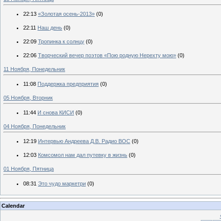
22:13
«Золотая осень-2013»
(0)
22:11
Наш день
(0)
22:09
Тропинка к солнцу
(0)
22:06
Творческий вечер поэтов «Пою родную Нерехту мою»
(0)
11 Ноября, Понедельник
11:08
Поддержка предприятия
(0)
05 Ноября, Вторник
11:44
И снова КИСИ
(0)
04 Ноября, Понедельник
12:19
Интервью Андреева Д.В. Радио ВОС
(0)
12:03
Комсомол нам дал путевку в жизнь
(0)
01 Ноября, Пятница
08:31
Это чудо маркетри
(0)
Calendar