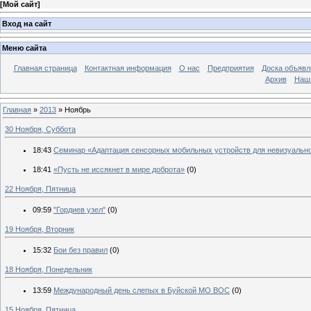
[
Мой сайт
]
Вход на сайт
Меню сайта
Главная страница
Контактная информация
О нас
Предприятия
Доска объявл
Архив
Наш
Главная
»
2013
»
Ноябрь
30 Ноября, Суббота
18:43
Семинар «Адаптация сенсорных мобильных устройств для невизуально
18:41
«Пусть не иссякнет в мире доброта»
(0)
22 Ноября, Пятница
09:59
"Гордиев узел"
(0)
19 Ноября, Вторник
15:32
Бои без правил
(0)
18 Ноября, Понедельник
13:59
Международный день слепых в Буйской МО ВОС
(0)
15 Ноября, Пятница