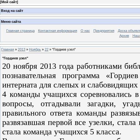
[
Мой сайт
]
Вход на сайт
Меню сайта
Главная страница
Контактная информация
О нас
Предприятия
Доска объявл
Архив
Наш
Главная
»
2013
»
Ноябрь
»
22
» "Гордиев узел"
"Гордиев узел"
20 ноября 2013 года работниками биб
познавательная программа «Гордие
интерната для слепых и слабовидящих 
4 команды учащихся соревновались в 
вопросы, отгадывали загадки, уга
правильного ответа команды развязыв
развязавшая первой все узелки, стала
стала команда учащихся 5 класса.