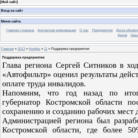
[
Мой сайт
]
Вход на сайт
Меню сайта
Главная страница
Контактная информация
О нас
Предприятия
Доска объявл
Архив
Наш
Главная
»
2013
»
Ноябрь
»
11
» Поддержка предприятия
Поддержка предприятия
Глава региона Сергей Ситников в хо
«Автофильтр» оценил результаты дейст
оплате труда инвалидов.
Напомним, что год назад по итог
губернатор Костромской области по
сохранению и созданию рабочих мест 
Администрацией региона был разрабо
Костромской области, где более 50