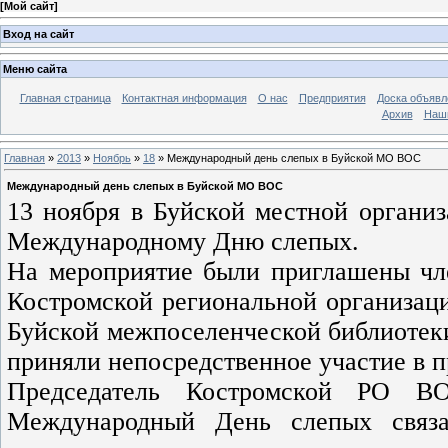
[
Мой сайт
]
Вход на сайт
Меню сайта
Главная страница
Контактная информация
О нас
Предприятия
Доска объявл
Архив
Наш
Главная
»
2013
»
Ноябрь
»
18
» Международный день слепых в Буйской МО ВОС
Международный день слепых в Буйской МО ВОС
13 ноября в Буйской местной органи
Международному Дню слепых.
На мероприятие были приглашены чл
Костромской региональной организаци
Буйской межпоселенческой библиотек
приняли непосредственное участие в п
Председатель Костромской РО В
Международный День слепых связ