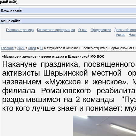
[
Мой сайт
]
Вход на сайт
Меню сайта
Главная страница
Контактная информация
О нас
Предприятия
Доска объявл
Архив
Наш
Главная
»
2021
»
Март
»
11
» «Мужское и женское» - вечер отдыха в Шарьинской МО
«Мужское и женское» - вечер отдыха в Шарьинской МО ВОС
Накануне праздника, посвященног
активисты Шарьинской местной ор
названием «Мужское и женское». 
филиала Романовского реабилитац
разделившимся на 2 команды "Пузы
кто кого лучше знает и понимает: 