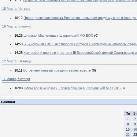
18 Марта, Четверг
10:12
Пресс-релиз чемпионата России по шахматам среди мужчин и женщин (с
16 Марта, Вторник
16:25
Широкая Масленица в Шарьинской МО ВОС
(0)
14:59
В Буйской МО ВОС чествовали супругов с изумрудным юбилеем свадьб
14:25
Костромичи приняли участие в III Всероссийской зимней Спартакиаде и
12 Марта, Пятница
10:11
Встречаем первый праздник весны вместе
(0)
11 Марта, Четверг
16:08
«Мужское и женское» - вечер отдыха в Шарьинской МО ВОС
(0)
Calendar
Пн
Вт
1
2
8
9
15
16
22
23