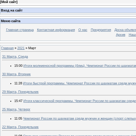
[
Мой сайт
]
Вход на сайт
Меню сайта
Главная страница
Контактная информация
О нас
Предприятия
Доска объявл
Архив
Наш
Главная
»
2021
»
Март
31 Марта, Среда
15:00
Итоги молниеносной программы (блиц). Чемпионат России по шахматам 
30 Марта, Вторник
11:28
Итоги быстрой программы. Чемпионат России по шахматам среди мужчин
29 Марта, Понедельник
15:47
Итоги классической программы. Чемпионат России по шахматам среди м
25 Марта, Четверг
11:05
Чемпионат России по шахматам среди мужчин и женщин (спорт слепых) 
22 Марта, Понедельник
11:08
Открытие чемпионата России по шахматам среди мужчин и женщин (спор